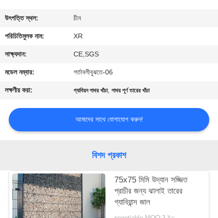
নিয়ন্ত্রণ
উৎপত্তি স্থল:
চীন
যোগাযোগ
পরিচিতিমুলক নাম:
XR
করুন
সাক্ষ্যদান:
CE,SGS
মডেল নম্বার:
শর্তাবলীবুঝতে-06
উদ্ধৃতির
লক্ষণীয় করা:
,
গ্যাবিয়ন পাথর খাঁচা
পাথর পূর্ণ তারের খাঁচা
জন্য
আবেদন
আমাদের সাথে যোগাযোগ করুন!
সাইট
বিশদ প্রকাশ
ম্যাপ
75x75 মিমি উদ্যান সজ্জিত
প্রাচীর জন্য ঝালাই তারের
PRIVACY
গ্যাবিয়ান্স জাল
POLICY
negotiable MOQ:3 ইএ