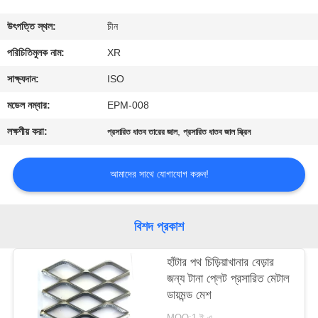
নিয়ন্ত্রণ
উৎপত্তি স্থল:
চীন
যোগাযোগ
পরিচিতিমুলক নাম:
XR
করুন
সাক্ষ্যদান:
ISO
মডেল নম্বার:
EPM-008
উদ্ধৃতির
লক্ষণীয় করা:
,
প্রসারিত ধাতব তারের জাল
প্রসারিত ধাতব জাল স্ক্রিন
জন্য
আবেদন
আমাদের সাথে যোগাযোগ করুন!
সাইট
বিশদ প্রকাশ
ম্যাপ
হাঁটার পথ চিড়িয়াখানার বেড়ার
জন্য টানা প্লেট প্রসারিত মেটাল
PRIVACY
ডায়মন্ড মেশ
POLICY
MOQ:1 ই.এ