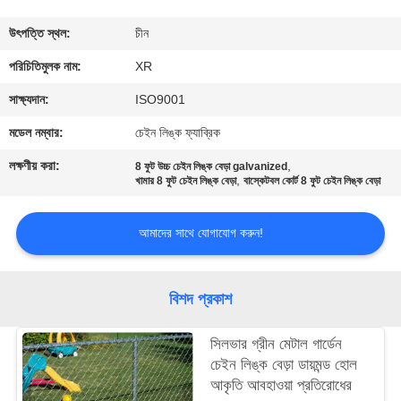
নিয়ন্ত্রণ
উৎপত্তি স্থল:
চীন
যোগাযোগ
পরিচিতিমুলক নাম:
XR
করুন
সাক্ষ্যদান:
ISO9001
মডেল নম্বার:
চেইন লিঙ্ক ফ্যাব্রিক
উদ্ধৃতির
লক্ষণীয় করা:
,
8 ফুট উচ্চ চেইন লিঙ্ক বেড়া galvanized
,
জন্য
খামার 8 ফুট চেইন লিঙ্ক বেড়া
বাস্কেটবল কোর্ট 8 ফুট চেইন লিঙ্ক বেড়া
আবেদন
আমাদের সাথে যোগাযোগ করুন!
সাইট
বিশদ প্রকাশ
ম্যাপ
সিলভার গ্রীন মেটাল গার্ডেন
PRIVACY
চেইন লিঙ্ক বেড়া ডায়মন্ড হোল
আকৃতি আবহাওয়া প্রতিরোধের
POLICY