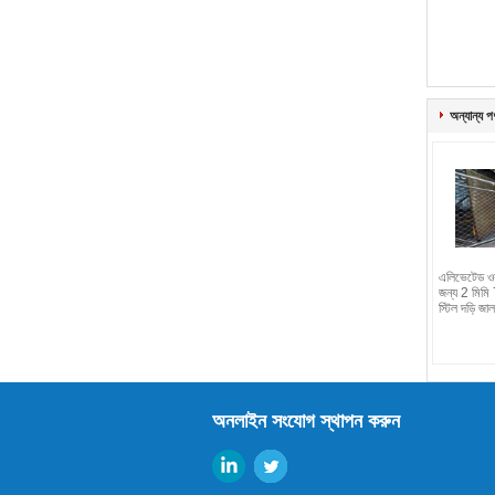
অন্যান্য প
এলিভেটেড ওয়
জন্য 2 মিমি
স্টিল দড়ি জাল
অনলাইন সংযোগ স্থাপন করুন