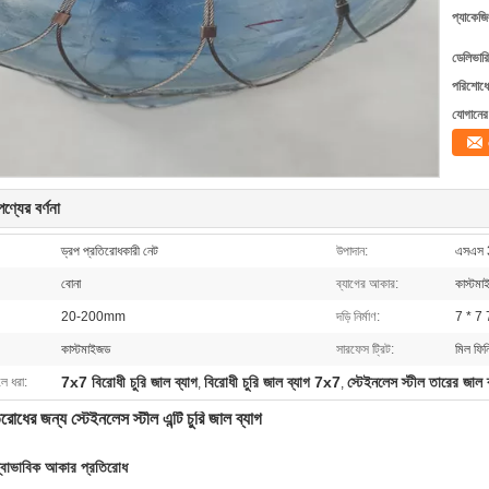
প্যাকেজি
ডেলিভারি
পরিশোধের
যোগানের 
ণ্যের বর্ণনা
ড্রপ প্রতিরোধকারী নেট
উপাদান:
এসএস 
বোনা
ব্যাগের আকার:
কাস্টমাই
20-200mm
দড়ি নির্মাণ:
7 * 7 
কাস্টমাইজড
সারফেস ট্রিট:
মিল ফিন
7x7 বিরোধী চুরি জাল ব্যাগ
বিরোধী চুরি জাল ব্যাগ 7x7
স্টেইনলেস স্টীল তারের জাল
লে ধরা:
,
,
িরোধের জন্য স্টেইনলেস স্টীল এন্টি চুরি জাল ব্যাগ
স্বাভাবিক আকার প্রতিরোধ