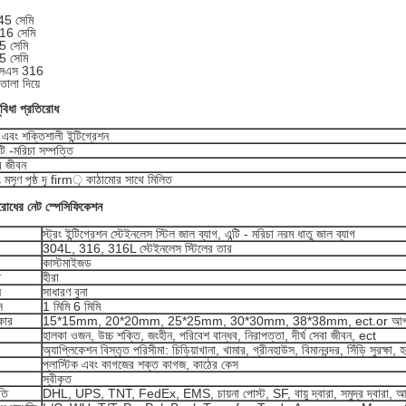
5 সেমি
16 সেমি
 সেমি
 সেমি
এসএস 316
ালা দিয়ে
ুবিধা প্রতিরোধ
 এবং শক্তিশালী ইন্টিগ্রেশন
ন্টি -মরিচা সম্পত্তি
ার জীবন
মসৃণ পৃষ্ঠ দৃ firm় কাঠামোর সাথে মিলিত
িরোধের নেট
স্পেসিফিকেশন
স্ট্রং ইন্টিগ্রেশন স্টেইনলেস স্টিল জাল ব্যাগ, এন্টি - মরিচা নরম ধাতু জাল ব্যাগ
304L, 316, 316L স্টেইনলেস স্টিলের তার
কাস্টমাইজড
ি
হীরা
ন
সাধারণ বুনা
স
1 মিমি 6 মিমি
কার
15*15mm, 20*20mm, 25*25mm, 30*30mm, 38*38mm, ect.or আপনার 
হালকা ওজন, উচ্চ শক্তি, জংহীন, পরিবেশ বান্ধব, নিরাপত্তা, দীর্ঘ সেবা জীবন, ect
অ্যাপ্লিকেশন বিস্তৃত পরিসীমা: চিড়িয়াখানা, খামার, গ্রীনহাউস, বিমানবন্দর, সিঁড়ি সুরক্ষা,
প্লাস্টিক এবং কাগজের শক্ত কাগজ, কাঠের কেস
স্বীকৃত
তি
DHL, UPS, TNT, FedEx, EMS, চায়না পোস্ট, SF, বায়ু দ্বারা, সমুদ্র দ্বারা, আ