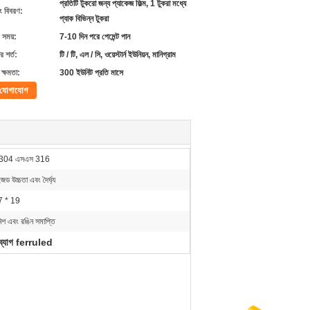
প্রতিটি টুকরো জন্য প্যাকেজ ফিল্ম, 1 টুকরা মধ্যে
ং বিবরণ:
প্যাক বিভিন্ন টুকরা
 সময়:
7-10 দিন পরে পেমেন্ট পান
 শর্ত:
টি / টি, এল / সি, ওয়েস্টার্ন ইউনিয়ন, মানিগ্রাম
ক্ষমতা:
300 ইউনিট প্রতি মাসে
যোগাযোগ
304 এসএস 316
জড উচ্চতা এবং দৈর্ঘ্য
7 * 19
িশ এবং রঙিন সমাপ্তি
 ব্যাগ ferruled