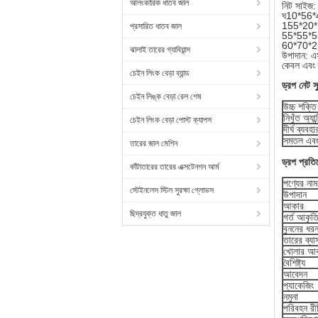
আলংকারিক ধাতব জাল
নিট সাইজ:
ঘ
10*56*4
155*20*
প্রসারিত ধাতব জাল
55*55*55
60*70*25
ঝালাই তারের গ্যাবিয়ান্স
উপাদান: 
কেবল এবং ত
চেইন লিংক বেড়া ব্যান্ড
ড্রপ নেট স
চেইন লিঙ্ক বেড়া রেল শেষ
উচ্চ শক্তি
নিখুঁত অ্যা
চেইন লিংক বেড়া পোস্ট ক্যাপস
দীর্ঘ ব্যবহ
সমতল এবং 
তারের জাল মেশিন
ড্রপ প্রত
কাঁটাতারের তারের এক্সটেনশন আর্ম
পণ্যের নাম
স্টেইনলেস স্টিল সুরক্ষা গ্লোভস
উপাদান
আকার
ছিদ্রযুক্ত ধাতু জাল
গর্ত আকৃত
বুননের ধর
তারের ব্যা
খোলার আ
বৈশিষ্ট্য
আবেদন
প্যাকেজিং
নমুনা
পরিবহন রী