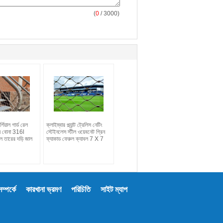
(
0
/ 3000)
র্শিয়াল গার্ড রেল
ক্লাইম্বার প্ল্যান্ট ট্রেলিস নেটিং
্য বোনা 316l
স্টেইনলেস স্টীল ওয়েবনেট গ্রিন
ীল তারের দড়ি জাল
ফ্যাকাড ফেরুল ক্যাবল 7 X 7
্পর্কে
কারখানা ভ্রমণ
পরিচিতি
সাইট ম্যাপ