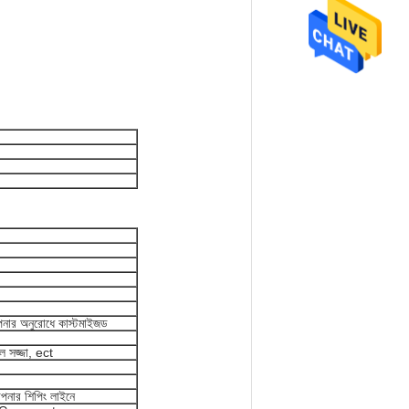
অনুরোধে কাস্টমাইজড
 হল সজ্জা, ect
পনার শিপিং লাইনে