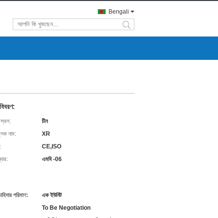
Bengali
search
 বিবরণ:
 স্থল:
চীন
ুলক নাম:
XR
:
CE,ISO
বার:
এমবি -06
চাহিদার পরিমাণ:
এক ইউনিট
To Be Negotiation