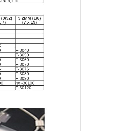
 Gram, ect
(3/32)
3.2MM (1/8)
x 7)
(7 x 19)
8
0
F-3040
F-3050
0
F-3060
0
F-3070
6
F-3076
0
F-3080
0
F-3090
00
এফ -30100
F-30120