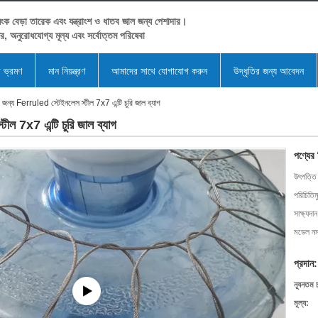
ংক বেড়া তারেক এবং যন্ত্রাংশ ও ধাতব জাল জন্য পেশাদার।
ের, অনুরোধযোগ্য মূল্য এবং সর্বোত্তম পরিষেবা
া ভ্রমণ
মান নিয়ন্ত্রণ
আমাদের সাথে যোগাযোগ করুন
উদ্ধৃতির জন্য আবেদন
 জন্য Ferruled স্টেইনলেস স্টীল 7x7 এন্টি চুরি জাল ব্যাগ
ীল 7x7 এন্টি চুরি জাল ব্যাগ
পণ্যের
উৎপত্তি
পরিচিতিম
সাক্ষ্যদান
মডেল নম্
প্রদান:
ন্যূনতম 
মূল্য: