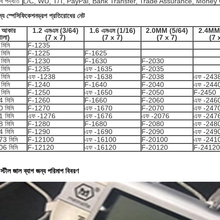
োধ পদ্ধতি
L/C, WU, T/T, PayPal, Bank Transfer, Trade Assurance, Money
ন্য স্পেসিফিকেশন
ড্রপ প্রতিরোধের নেট
র আকার
1.2 এমএম (3/64)
1.6 এমএম (1/16)
2.0MM (5/64)
2.4MM 
োলা)
(7 x 7)
(7 x 7)
(7 x 7)
(7 
মিমি
F-1235
মিমি
F-1225
F-1625
মিমি
F-1230
F-1630
F-2030
মিমি
F-1235
এফ -1635
F-2035
মিমি
এফ -1238
এফ -1638
F-2038
এফ -243
মিমি
F-1240
F-1640
F-2040
এফ -244
মিমি
F-1250
এফ -1650
F-2050
F-2450
 মিমি
F-1260
F-1660
F-2060
এফ -246
 মিমি
F-1270
এফ -1670
F-2070
এফ -247
 মিমি
এফ -1276
এফ -1676
এফ -2076
এফ -247
 মিমি
F-1280
F-1680
F-2080
এফ -248
 মিমি
F-1290
এফ -1690
F-2090
এফ -249
3 মিমি
F-12100
এফ -16100
F-20100
এফ -241
6 মিমি
F-12120
এফ -16120
F-20120
F-24120
স্টীল জাল ব্যাগ জন্য পরিমাপ বিবরণ