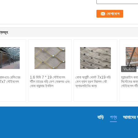
ণ্যসমূহ
াকওয়ে রেলিংয়ের
1.6 মিমি 7 * 19 স্টেইনলেস
বোনা অ্যান্টি থেফট 7x19 দড়ি
হ্যান্ড্রাইল কমা
 7x7 স্টেইনলেস
স্টীল তারের দড়ি মেশ ফেরুলড এবং
মেশ ব্যাগ ড্রপ নিরাপদ নেট
সিস্টেমের জন
বোনা বারান্দার ইনফিল
ফ্লাডলাইটের জন্য
স্টেইনলেস স্ট
বাড়ি
পণ্য
আমাদের সম