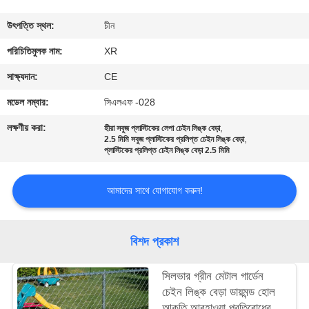
নিয়ন্ত্রণ
উৎপত্তি স্থল:
চীন
যোগাযোগ
পরিচিতিমুলক নাম:
XR
করুন
সাক্ষ্যদান:
CE
মডেল নম্বার:
সিএলএফ -028
উদ্ধৃতির
লক্ষণীয় করা:
,
হীরা সবুজ প্লাস্টিকের লেপা চেইন লিঙ্ক বেড়া
,
জন্য
2.5 মিমি সবুজ প্লাস্টিকের প্রলিপ্ত চেইন লিঙ্ক বেড়া
প্লাস্টিকের প্রলিপ্ত চেইন লিঙ্ক বেড়া 2.5 মিমি
আবেদন
আমাদের সাথে যোগাযোগ করুন!
সাইট
ম্যাপ
বিশদ প্রকাশ
PRIVACY
সিলভার গ্রীন মেটাল গার্ডেন
চেইন লিঙ্ক বেড়া ডায়মন্ড হোল
POLICY
আকৃতি আবহাওয়া প্রতিরোধের