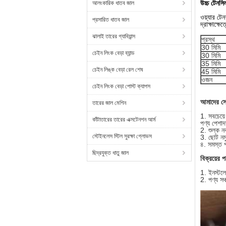
উচ্চ টেনসি
আলংকারিক ধাতব জাল
ওয়্যার টে
প্রসারিত ধাতব জাল
দ্রাক্ষাক্
ঝালাই তারের গ্যাবিয়ান্স
প্রস্থ
30 মিমি
চেইন লিংক বেড়া ব্যান্ড
30 মিমি
35 মিমি
চেইন লিঙ্ক বেড়া রেল শেষ
45 মিমি
ওজন
চেইন লিংক বেড়া পোস্ট ক্যাপস
আমাদের সে
তারের জাল মেশিন
1. সবচেয়ে
কাঁটাতারের তারের এক্সটেনশন আর্ম
পণ্য পেশাদ
2. শুল্ক 
স্টেইনলেস স্টিল সুরক্ষা গ্লোভস
3. ছোট নমু
৪. সমস্ত প
ছিদ্রযুক্ত ধাতু জাল
বিক্রয়ের 
1. ইনস্টলে
2. পণ্য সঞ