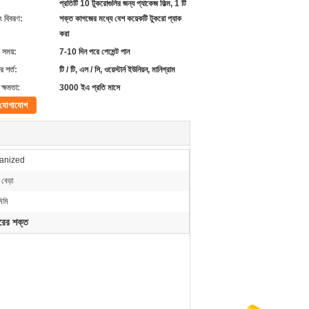
প্রতিটি 10 ​​টুকরোগুলির জন্য প্যাকেজ ফিল্ম, 1 টি
ং বিবরণ:
শক্ত কাগজের মধ্যে বেশ কয়েকটি টুকরো প্যাক
করা
 সময়:
7-10 দিন পরে পেমেন্ট পান
 শর্ত:
টি / টি, এল / সি, ওয়েস্টার্ন ইউনিয়ন, মানিগ্রাম
ক্ষমতা:
3000 ইএ প্রতি মাসে
যোগাযোগ
anized
বেড়া
িমি
ারের শক্ত