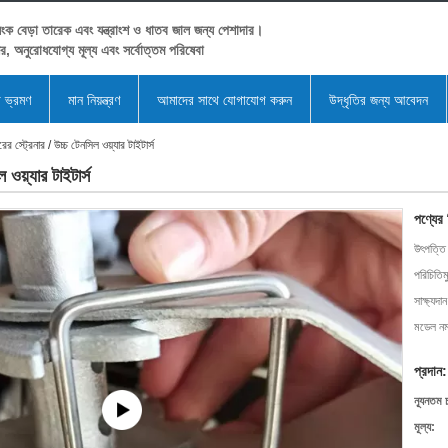
ংক বেড়া তারেক এবং যন্ত্রাংশ ও ধাতব জাল জন্য পেশাদার।
ের, অনুরোধযোগ্য মূল্য এবং সর্বোত্তম পরিষেবা
া ভ্রমণ
মান নিয়ন্ত্রণ
আমাদের সাথে যোগাযোগ করুন
উদ্ধৃতির জন্য আবেদন
র স্ট্রেনার / উচ্চ টেনসিল ওয়্যার টাইটার্স
ওয়্যার টাইটার্স
পণ্যের
উৎপত্তি
পরিচিতিম
সাক্ষ্যদান
মডেল নম্
প্রদান:
ন্যূনতম 
মূল্য: