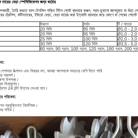
ল তারের বেড়া স্পেসিফিকেশন জন্য কঠোর
নশনকারী, তৈরি করতে ভাল টেনসিল শক্তি স্টিল প্লেট ব্যবহার করুন, গরম ডুবানো জালযুক্ত বা গুঁড়া লেপ
ষেত্রের ট্রেলিস, কাঁটাতারের, ইউরো বেড়া, বেড়া দায়ের করা ইত্যাদি ব্যবহার করে কোণে বা শেষের পোস্ট
উচ্চতা
দৈর্ঘ্য
টি / মাত্রা
20 মিমি
95 মিমি
Ø1,0 - 2,0 
20 মিমি
95 মিমি
Ø1,0 - 2,0 
25 মিমি
100 মিমি
Ø2,0 - 3,0 
30 মিমি
120 মিমি
Ø3,5 - 5,0 
80 গ্রাম, 90 গ্রাম, 100 গ্রাম, 120 গ্রাম, 180 গ্রাম, 200 গ্র
বা:
 পেশাদার উত্পাদন এবং বিক্রয় দল, আমরা আপনাকে সবচেয়ে বেশি দিতে পারি
ার পরামর্শ।
নকশা উপলব্ধ।
না বিনামূল্যে।
্রশ্ন 24 ঘন্টা উত্তর দেওয়া হবে।
পরে পরিষেবা:
শন প্রযুক্তিগত নির্দেশিকা।
্চয় গাইড।