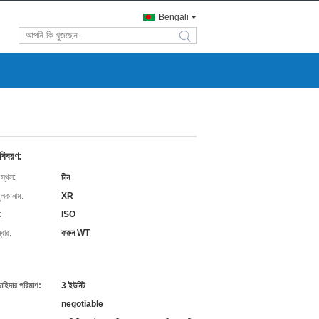
Bengali
search
 বিবরণ:
 স্থল:
চীন
ুলক নাম:
XR
:
ISO
বার:
করুন WT
চাহিদার পরিমাণ:
3 ইউনিট
negotiable