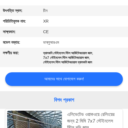
নিয়ন্ত্রণ
উৎপত্তি স্থল:
চীন
যোগাযোগ
পরিচিতিমুলক নাম:
XR
করুন
সাক্ষ্যদান:
CE
মডেল নম্বার:
ডাব্লুআরএম
উদ্ধৃতির
লক্ষণীয় করা:
,
ব্যালকনি স্টেইনলেস স্টিল আর্কিটেকচারাল জাল
,
জন্য
7x7 স্টেইনলেস স্টিল আর্কিটেকচারাল জাল
স্টেইনলেস স্টিল আর্কিটেকচারাল ব্যালকনি জাল
আবেদন
আমাদের সাথে যোগাযোগ করুন!
সাইট
ম্যাপ
বিশদ প্রকাশ
PRIVACY
এলিভেটেড ওয়াকওয়ে রেলিংয়ের
জন্য 2 মিমি 7x7 স্টেইনলেস
POLICY
স্টিল দড়ি জাল