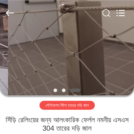
PING
XI
RUN
METAL
MESH
CO.,LTD.
All
Rights
বাড়ি
Reserved.
পণ্য
আমাদের
সম্পর্কে
কারখানা
স্টেইনলেস স্টিল তারের দড়ি জাল
ভ্রমণ
সিঁড়ি রেলিংয়ের জন্য আলংকারিক ফের্লল নমনীয় এসএস
মান
304 তারের দড়ি জাল