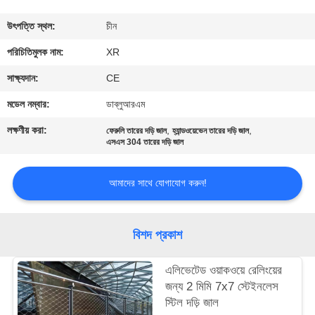
নিয়ন্ত্রণ
উৎপত্তি স্থল:
চীন
যোগাযোগ
পরিচিতিমুলক নাম:
XR
করুন
সাক্ষ্যদান:
CE
মডেল নম্বার:
ডাব্লুআরএম
উদ্ধৃতির
লক্ষণীয় করা:
,
,
ফেরুলি তারের দড়ি জাল
হ্যান্ডওয়েভেন তারের দড়ি জাল
জন্য
এসএস 304 তারের দড়ি জাল
আবেদন
আমাদের সাথে যোগাযোগ করুন!
সাইট
বিশদ প্রকাশ
ম্যাপ
এলিভেটেড ওয়াকওয়ে রেলিংয়ের
PRIVACY
জন্য 2 মিমি 7x7 স্টেইনলেস
স্টিল দড়ি জাল
POLICY