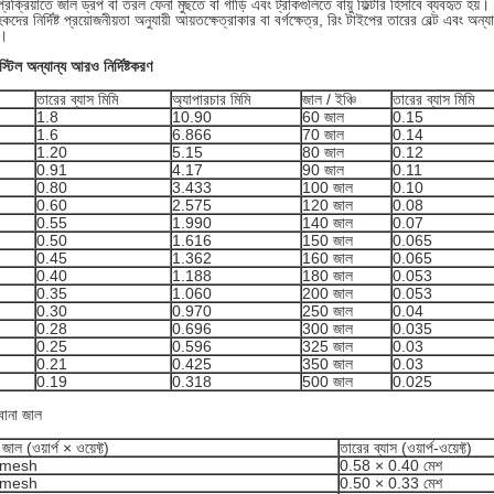
্রক্রিয়াতে জাল ড্রপ বা তরল ফেনা মুছতে বা গাড়ি এবং ট্রাকগুলিতে বায়ু ফিল্টার হিসাবে ব্যবহৃত হয়।
দের নির্দিষ্ট প্রয়োজনীয়তা অনুযায়ী আয়তক্ষেত্রাকার বা বর্গক্ষেত্র, রিং টাইপের তারের বেল্ট এবং অন্যা
ি।
্টিল অন্যান্য আরও নির্দিষ্টকরণ
তারের ব্যাস মিমি
অ্যাপারচার মিমি
জাল / ইঞ্চি
তারের ব্যাস মিমি
1.8
10.90
60 জাল
0.15
1.6
6.866
70 জাল
0.14
1.20
5.15
80 জাল
0.12
0.91
4.17
90 জাল
0.11
0.80
3.433
100 জাল
0.10
0.60
2.575
120 জাল
0.08
0.55
1.990
140 জাল
0.07
0.50
1.616
150 জাল
0.065
0.45
1.362
160 জাল
0.065
0.40
1.188
180 জাল
0.053
0.35
1.060
200 জাল
0.053
0.30
0.970
250 জাল
0.04
0.28
0.696
300 জাল
0.035
0.25
0.596
325 জাল
0.03
0.21
0.425
350 জাল
0.03
0.19
0.318
500 জাল
0.025
োনা জাল
 জাল (ওয়ার্প × ওয়েফ্ট)
তারের ব্যাস (ওয়ার্প-ওয়েফ্ট)
4mesh
0.58 × 0.40 মেশ
8mesh
0.50 × 0.33 মেশ