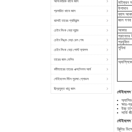
আলংকারিক ধাতব জাল
মাইক্রন 
উপাদান
প্রসারিত ধাতব জাল
ব্যাস আক
জাল গণনা
ঝালাই তারের গ্যাবিয়ান্স
আকার
চেইন লিংক বেড়া ব্যান্ড
প্রান্তের
চেইন লিঙ্ক বেড়া রেল শেষ
প্রযুক্তি
সুবিধা
চেইন লিংক বেড়া পোস্ট ক্যাপস
তারের জাল মেশিন
অ্যাপ্লিক
কাঁটাতারের তারের এক্সটেনশন আর্ম
স্টেইনলেস স্টিল সুরক্ষা গ্লোভস
ছিদ্রযুক্ত ধাতু জাল
স্টেইনলেস স
অ্যাসি
ক্ষার-প
উচ্চ তা
সার্ভি জী
স্টেইনলেস 
ফিল্টার ডি