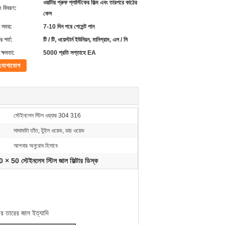
ওয়াটার প্রুফ প্লাস্টিকের ফিল্ম এবং তারপরে কাঠের
ং বিবরণ:
কেস
 সময়:
7-10 দিন পরে পেমেন্ট পান
 শর্ত:
টি / টি, ওয়েস্টার্ন ইউনিয়ন, মানিগ্রাম, এল / সি
ক্ষমতা:
5000 প্রতি সপ্তাহে EA
যোগাযোগ
স্টেইনলেস স্টিল ওয়্যার 304 316
সাদামাটা তাঁত, টুইল ওয়েভ, ডাচ ওয়েভ
আপনার অনুরোধ হিসাবে
 × 50 স্টেইনলেস স্টিল জাল ফিল্টার ডিস্ক
ার তারের জাল ইত্যাদি