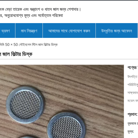
ংক বেড়া তারেক এবং যন্ত্রাংশ ও ধাতব জাল জন্য পেশাদার।
ের, অনুরোধযোগ্য মূল্য এবং সর্বোত্তম পরিষেবা
া ভ্রমণ
মান নিয়ন্ত্রণ
আমাদের সাথে যোগাযোগ করুন
উদ্ধৃতির জন্য আবেদন
ি 50 × 50 স্টেইনলেস স্টিল জাল ফিল্টার ডিস্ক
াল ফিল্টার ডিস্ক
পণ্যের
উৎপত্তি
পরিচিতিম
সাক্ষ্যদান
মডেল নম্
প্রদান:
ন্যূনতম 
মূল্য: