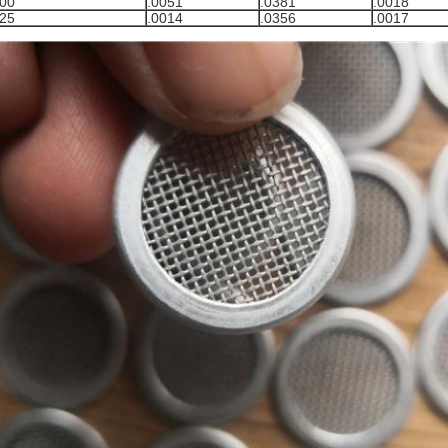
300
.0051
.0381
.0018
325
.0014
.0356
.0017