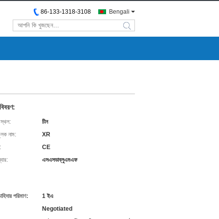
86-133-1318-3108
Bengali
search
 বিবরণ:
 স্থল:
চীন
ুলক নাম:
XR
:
CE
বার:
এসএসডাব্লুএমএফ
চাহিদার পরিমাণ:
1 ইএ
Negotiated