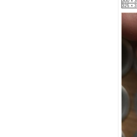
300 × 
325 × 