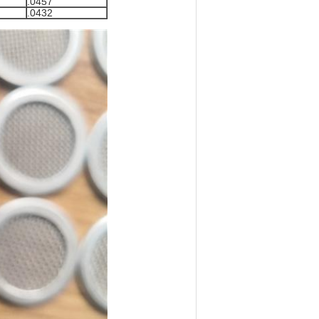
.0457
.0432