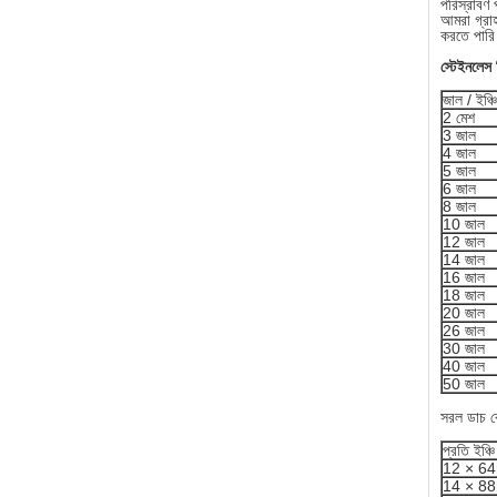
পরিস্রাবণ প
আমরা গ্রাহক
করতে পার
স্টেইনলেস স
জাল / ইঞ্চি
2 মেশ
3 জাল
4 জাল
5 জাল
6 জাল
8 জাল
10 জাল
12 জাল
14 জাল
16 জাল
18 জাল
20 জাল
26 জাল
30 জাল
40 জাল
50 জাল
সরল ডাচ ব
প্রতি ইঞ্চি
12 × 6
14 × 8