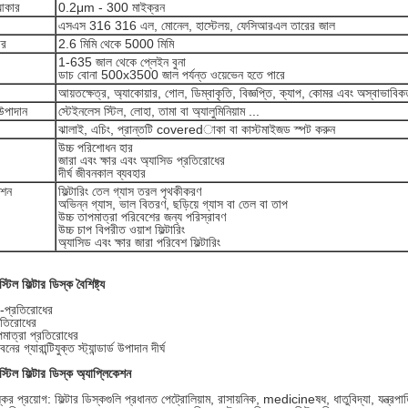
আকার
0.2μm - 300 মাইক্রন
এসএস 316 316 এল, মোনেল, হাস্টেলয়, ফেসিআরএল তারের জাল
ার
2.6 মিমি থেকে 5000 মিমি
1-635 জাল থেকে প্লেইন বুনা
ডাচ বোনা 500x3500 জাল পর্যন্ত ওয়েভেন হতে পারে
আয়তক্ষেত্র, অ্যাকোয়ার, গোল, ডিম্বাকৃতি, বিজ্ঞপ্তি, ক্যাপ, কোমর এবং অস্বাভাবিক
 উপাদান
স্টেইনলেস স্টিল, লোহা, তামা বা অ্যালুমিনিয়াম ...
ঝালাই, এচিং, প্রান্তটি coveredাকা বা কাস্টমাইজড স্পট করুন
উচ্চ পরিশোধন হার
জারা এবং ক্ষার এবং অ্যাসিড প্রতিরোধের
দীর্ঘ জীবনকাল ব্যবহার
েশন
ফিল্টারিং তেল গ্যাস তরল পৃথকীকরণ
অভিন্ন গ্যাস, ভাল বিতরণ, ছড়িয়ে গ্যাস বা তেল বা তাপ
উচ্চ তাপমাত্রা পরিবেশের জন্য পরিস্রাবণ
উচ্চ চাপ বিপরীত ওয়াশ ফিল্টারিং
অ্যাসিড এবং ক্ষার জারা পরিবেশ ফিল্টারিং
্টিল ফিল্টার ডিস্ক বৈশিষ্ট্য
ড-প্রতিরোধের
্রতিরোধের
পমাত্রা প্রতিরোধের
বনের গ্যারান্টিযুক্ত স্ট্যান্ডার্ড উপাদান দীর্ঘ
স্টিল ফিল্টার ডিস্ক অ্যাপ্লিকেশন
স্কের প্রয়োগ: ফিল্টার ডিস্কগুলি প্রধানত পেট্রোলিয়াম, রাসায়নিক, medicineষধ, ধাতুবিদ্যা, যন্