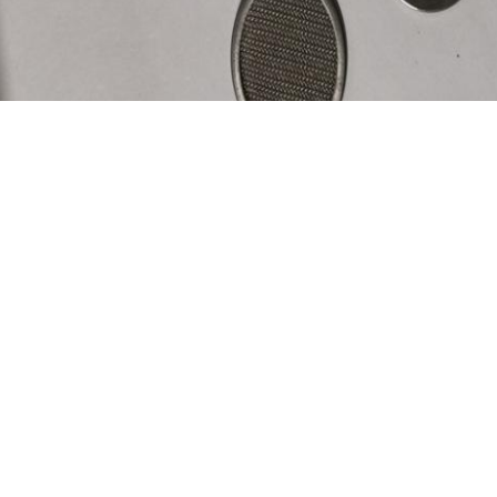
,
,
নলেস স্টিল জাল চালুনি
ফিল্টার জাল স্টেইনলেস স্টিল
স্টেইনলেস স্টিল ফিল্টার স্ক্রিন
ের ঠিকানা
আমাদের সরাসরি আপনার তদন্ত 
G XI RUN METAL MESH CO.,LTD
গাযোগ:
Karen
 13313183108
-133-1318-3108