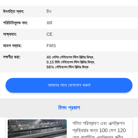
নিয়ন্ত্রণ
উৎপত্তি স্থল:
চীন
যোগাযোগ
পরিচিতিমুলক নাম:
XR
করুন
সাক্ষ্যদান:
CE
মডেল নম্বার:
FMS
উদ্ধৃতির
লক্ষণীয় করা:
,
40 মেশিন স্টেইনলেস স্টিল ফিল্টার ডিস্ক
,
জন্য
0.15 মিমি স্টেইনলেস স্টিল ফিল্টার ডিস্ক
98% স্টেইনলেস স্টিল ফিল্টার ডিস্ক
আবেদন
আমাদের সাথে যোগাযোগ করুন!
সাইট
ম্যাপ
বিশদ প্রকাশ
PRIVACY
গলিত পরিস্রাবণ এবং এক্সট্রুশন
প্রক্রিয়ার জন্য 100 মেশ 120
POLICY
মেশ প্লাস্টিক এক্সট্রুডার স্ক্রীন