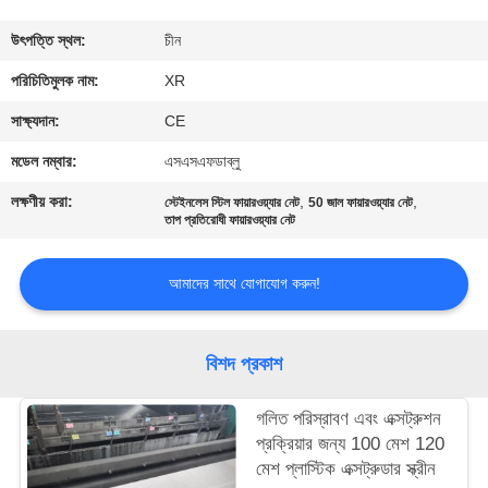
নিয়ন্ত্রণ
উৎপত্তি স্থল:
চীন
যোগাযোগ
পরিচিতিমুলক নাম:
XR
করুন
সাক্ষ্যদান:
CE
মডেল নম্বার:
এসএসএফডাব্লু
উদ্ধৃতির
লক্ষণীয় করা:
,
,
স্টেইনলেস স্টিল ফায়ারওয়্যার নেট
50 জাল ফায়ারওয়্যার নেট
জন্য
তাপ প্রতিরোধী ফায়ারওয়্যার নেট
আবেদন
আমাদের সাথে যোগাযোগ করুন!
সাইট
বিশদ প্রকাশ
ম্যাপ
গলিত পরিস্রাবণ এবং এক্সট্রুশন
PRIVACY
প্রক্রিয়ার জন্য 100 মেশ 120
মেশ প্লাস্টিক এক্সট্রুডার স্ক্রীন
POLICY