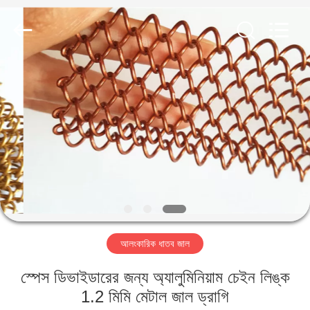
PING
XI
RUN
METAL
MESH
CO.,LTD.
All
Rights
বাড়ি
Reserved.
পণ্য
আমাদের
সম্পর্কে
কারখানা
আলংকারিক ধাতব জাল
ভ্রমণ
স্পেস ডিভাইডারের জন্য অ্যালুমিনিয়াম চেইন লিঙ্ক
মান
1.2 মিমি মেটাল জাল ড্রাগি