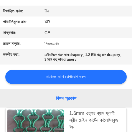
নিয়ন্ত্রণ
উৎপত্তি স্থল:
চীন
যোগাযোগ
পরিচিতিমুলক নাম:
XR
করুন
সাক্ষ্যদান:
CE
মডেল নম্বার:
সিএলএমসি
উদ্ধৃতির
লক্ষণীয় করা:
,
,
চেইন লিংক ধাতব জাল drapery
1.2 মিমি ধাতু জাল drapery
জন্য
3 মিমি ধাতু জাল drapery
আবেদন
আমাদের সাথে যোগাযোগ করুন!
সাইট
বিশদ প্রকাশ
ম্যাপ
1.6mm ওয়্যার ব্যাস ফ্লাই
PRIVACY
স্ক্রীন চেইন কার্টেন কালো/সবুজ
রঙ
POLICY