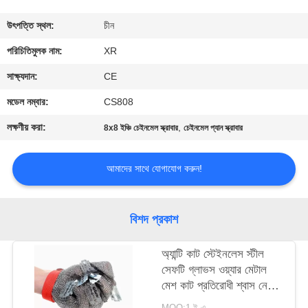
নিয়ন্ত্রণ
উৎপত্তি স্থল:
চীন
যোগাযোগ
পরিচিতিমুলক নাম:
XR
করুন
সাক্ষ্যদান:
CE
মডেল নম্বার:
CS808
উদ্ধৃতির
লক্ষণীয় করা:
,
8x8 ইঞ্চি চেইনমেল স্ক্রাবার
চেইনমেল প্যান স্ক্রাবার
জন্য
আবেদন
আমাদের সাথে যোগাযোগ করুন!
সাইট
বিশদ প্রকাশ
ম্যাপ
অ্যান্টি কাট স্টেইনলেস স্টীল
সেফটি গ্লাভস ওয়্যার মেটাল
PRIVACY
মেশ কাট প্রতিরোধী শ্বাস নেওয়া
POLICY
যায়
MOQ:1 ই.এ