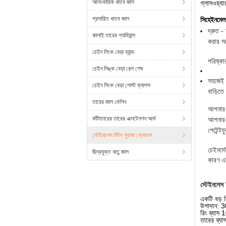
আলংকারিক ধাতব জাল
গ্লাসওয়্যা
প্রসারিত ধাতব জাল
সি
হেইনমেল স্
দ্রুত -
ঝালাই তারের গ্যাবিয়ান্স
করার সর
চেইন লিংক বেড়া ব্যান্ড
পরিষ্কা
চেইন লিঙ্ক বেড়া রেল শেষ
সহজেই -
চেইন লিংক বেড়া পোস্ট ক্যাপস
বাড়িতে 
তারের জাল মেশিন
আপনার 
কাঁটাতারের তারের এক্সটেনশন আর্ম
আপনার প
পেটেন্ট
স্টেইনলেস স্টিল সুরক্ষা গ্লোভস
চেইনমেই
ছিদ্রযুক্ত ধাতু জাল
কারণ এট
স্টেইনলেস 
একটি বড় র
উপাদান:
রিং ব্যাস 
তারের ব্যা