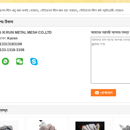
,
,
নলেস স্টিল ধাতু জাল কসাই গ্লোভস
স্টেইনলেস স্টিল জাল হাত গ্লাভস
স্টেইনলেস স্টিল কাট প্রতিরোধী গ্লোভস
ের ঠিকানা
আমাদের সরাসরি আপনার তদন্ত 
G XI RUN METAL MESH CO.,LTD
গাযোগ:
Karen
 13313183108
-133-1318-3108
ণ্যসমূহ