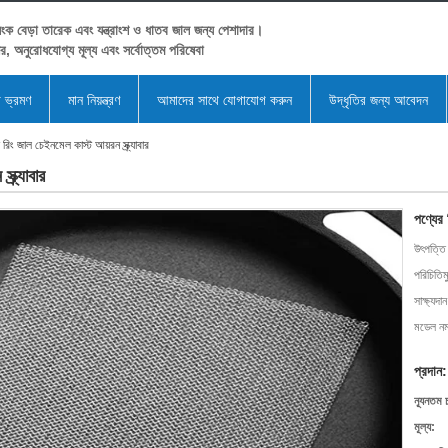
ংক বেড়া তারেক এবং যন্ত্রাংশ ও ধাতব জাল জন্য পেশাদার।
ের, অনুরোধযোগ্য মূল্য এবং সর্বোত্তম পরিষেবা
া ভ্রমণ
মান নিয়ন্ত্রণ
আমাদের সাথে যোগাযোগ করুন
উদ্ধৃতির জন্য আবেদন
 রিং জাল চেইনমেল কাস্ট আয়রন স্ক্র্যাবার
্র্যাবার
পণ্যের
উৎপত্তি
পরিচিতিম
সাক্ষ্যদান
মডেল নম্
প্রদান:
ন্যূনতম 
মূল্য: