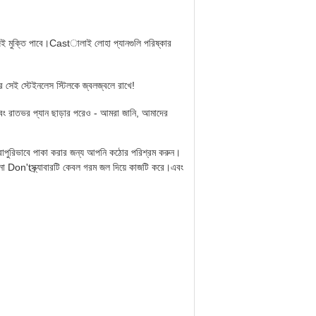
হজেই মুক্তি পাবে।Castালাই লোহা প্যানগুলি পরিষ্কার
ার সেই স্টেইনলেস স্টিলকে জ্বলজ্বলে রাখে!
এবং রাতভর প্যান ছাড়ার পরেও - আমরা জানি, আমাদের
ুরোপুরিভাবে পাকা করার জন্য আপনি কঠোর পরিশ্রম করুন।
েন না Don'tস্ক্র্যাবারটি কেবল গরম জল দিয়ে কাজটি করে।এবং