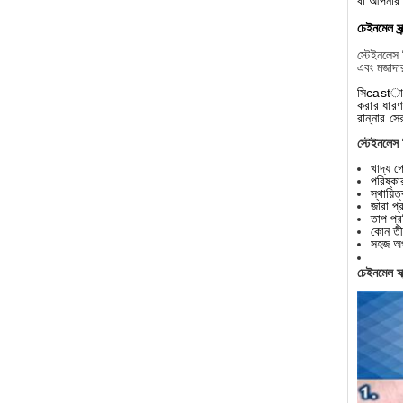
বা আপনার 
চেইনমেল স্ক্
স্টেইনলেস 
এবং মজাদ
সি
castালা
করার ধারণ
রান্নার স
স্টেইনলেস স
খাদ্য গ
পরিষ্ক
স্থায়িত্
জারা প্
তাপ প্র
কোন তীক্
সহজ অপা
চেইনমেল স্ক