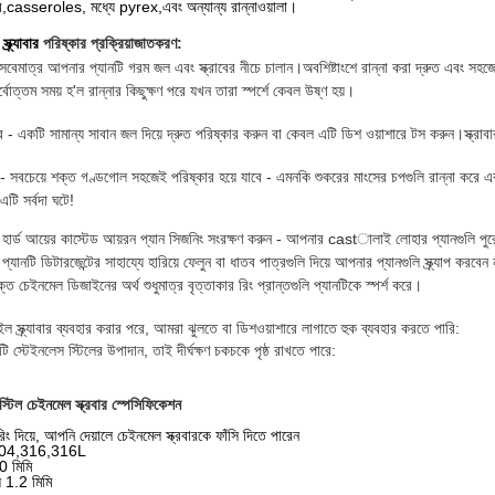
র,
casseroles, মধ্যে pyrex,
এবং অন্যান্য রান্নাওয়ালা।
ক্র্যাবার
পরিষ্কার প্রক্রিয়াজাতকরণ:
 সবেমাত্র আপনার প্যানটি গরম জল এবং স্ক্রাবের নীচে চালান।অবশিষ্টাংশে রান্না করা দ্রুত এবং স
্বোত্তম সময় হ'ল রান্নার কিছুক্ষণ পরে যখন তারা স্পর্শে কেবল উষ্ণ হয়।
র - একটি সামান্য সাবান জল দিয়ে দ্রুত পরিষ্কার করুন বা কেবল এটি ডিশ ওয়াশারে টস করুন।স্ক্রাব
 সবচেয়ে শক্ত গণ্ডগোল সহজেই পরিষ্কার হয়ে যাবে - এমনকি শুকরের মাংসের চপগুলি রান্না করে 
এটি সর্বদা ঘটে!
হার্ড আয়ের কাস্টেড আয়রন প্যান সিজনিং সংরক্ষণ করুন - আপনার castালাই লোহার প্যানগুলি প
্যানটি ডিটারজেন্টের সাহায্যে হারিয়ে ফেলুন বা ধাতব পাত্রগুলি দিয়ে আপনার প্যানগুলি স্ক্র্যাপ করব
যুক্ত চেইনমেল ডিজাইনের অর্থ শুধুমাত্র বৃত্তাকার রিং প্রান্তগুলি প্যানটিকে স্পর্শ করে।
ল স্ক্র্যাবার ব্যবহার করার পরে, আমরা ঝুলতে বা ডিশওয়াশারে লাগাতে হুক ব্যবহার করতে পারি:
ি স্টেইনলেস স্টিলের উপাদান, তাই দীর্ঘক্ষণ চকচকে পৃষ্ঠ রাখতে পারে:
স্টিল চেইনমেল স্ক্রবার স্পেসিফিকেশন
িং দিয়ে, আপনি দেয়ালে চেইনমেল স্ক্রবারকে ফাঁসি দিতে পারেন
 304,316,316L
10 মিমি
স 1.2 মিমি