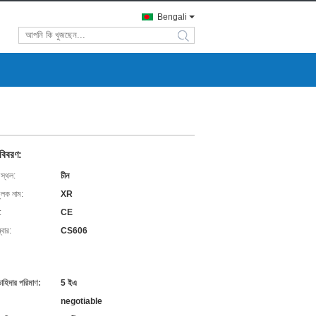
Bengali
search
 বিবরণ:
 স্থল:
চীন
ুলক নাম:
XR
:
CE
বার:
CS606
চাহিদার পরিমাণ:
5 ইএ
negotiable