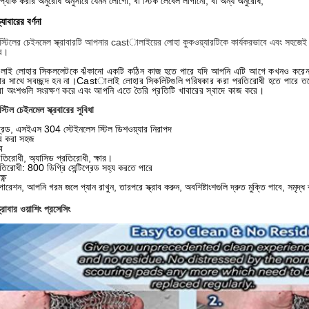
প্যাক করার অনুরোধ অনুসারে যেমন লোগো, বা স্টিক লেবেল লাগানো, বা অন্য অনুরোধ,
র্যাবারের বর্ণনা
স্টিলের চেইনমেল স্ক্রাবারটি আপনার castালাইয়ের লোহা কুকওয়্যারটিকে কার্যকরভাবে এবং সহজেই 
ার।
ই লোহার স্কিললেটকে ঝুঁকানো একটি কঠিন কাজ হতে পারে যদি আপনি এটি আগে কখনও করেন নি,
ার সাথে স্বচ্ছন্দ হন না।Castালাই লোহার স্কিলিটগুলি পরিষ্কার করা প্রতিরোধী হতে পারে
েরা অংশগুলি সংরক্ষণ করে এবং আপনি এতে তৈরি প্রতিটি খাবারের স্বাদে কাজ করে।
্টিল চেইনমেল স্ক্রবারের সুবিধা
্রেড, এসইএস 304 স্টেইনলেস স্টিল ডিশওয়্যার নিরাপদ
ার করা সহজ
ব
রতিরোধী, অ্যাসিড প্রতিরোধী, ক্ষার।
তিরোধী: 800 ডিগ্রি সেন্টিগ্রেড সহ্য করতে পারে
ষ্ণ
রেশন, আপনি গরম জলে প্যান রাখুন, তারপরে স্ক্রাব করুন, অবশিষ্টাংশগুলি দ্রুত মুক্তি পাবে, সমৃদ্ধ
্রাবার ওয়াশিং প্রসেসিং