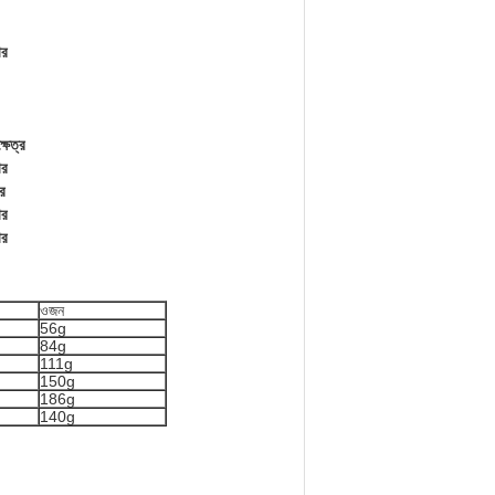
ার
ষেত্র
ার
র
ার
ার
ওজন
56g
84g
111g
150g
186g
140g