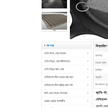
সব পণ্য
বিস্তারিত প
চেইন লিংক বেড়া তারেক
ব্যবহার:
চেইন লিঙ্ক বেড়া জিনিসপত্র
তারের ব্যাস:
চেইন লিঙ্ক জাল বেড়া
বৈশিষ্ট্য:
স্টেইনলেস স্টিল তারের দড়ি জাল
আকৃতি:
বিশেষভাবে তু
স্টেইনলেস স্টিল ফিল্টার জাল পর্দা
ব্রাশিং পট,
ফার্ম বেড়া তারের টেনশনার
স্টেইনলেস স
রেজার ওয়্যার কনসার্টিনা
আপনি যেম