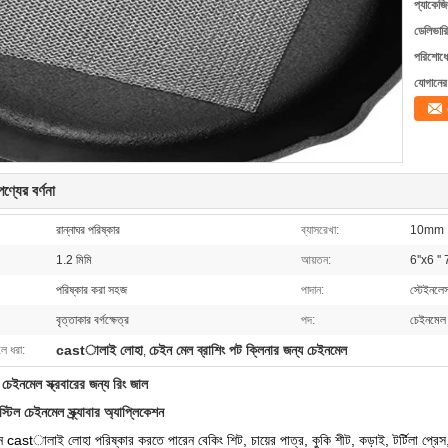
প্যাকেজি
ডেলিভারি
পরিশোধের
যোগানের 
ণ্যের বর্ণনা
রান্নাঘর পরিষ্কার
ব্যাসরেখা:
10mm
1.2 মিমি
আয়তন:
6''x6 '' 
পরিষ্কার করা সহজ
পাদান:
স্টেইনলে
বৃত্তাকার বর্গক্ষেত্র
পদ:
চেইনমেল স
castালাই লোহা
চেইন মেল ব্রাশিং পট ক্লিনার জন্য চেইনমেল
লে ধরা:
,
 চেইনমেল স্ক্রবারের জন্য রিং জাল
্টিল চেইনমেল স্ক্র্যাবার অ্যাপ্লিকেশন
ন castালাই লোহা পরিষ্কার করতে পারেন
বেকিং শিট, চায়ের পাত্র, কুকি শীট, কড়াই, টর্টিলা প্রেস,