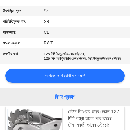
নিয়ন্ত্রণ
উৎপত্তি স্থল:
চীন
যোগাযোগ
পরিচিতিমুলক নাম:
XR
করুন
সাক্ষ্যদান:
CE
মডেল নম্বার:
RWT
উদ্ধৃতির
লক্ষণীয় করা:
,
125 মিমি ইনসুলেটেড বেড়া স্ট্রেনার
,
জন্য
125 মিমি অ্যালুমিনিয়াম বেড়া স্ট্রেনার
সিই ইনসুলেটেড বেড়া স্ট্রেনার
আবেদন
আমাদের সাথে যোগাযোগ করুন!
সাইট
বিশদ প্রকাশ
ম্যাপ
চেইন লিঙ্কের জন্য মেটাল 122
PRIVACY
মিমি লম্বা তারের দড়ি তারের
টেনশনকারী তারের স্ট্রেচার
POLICY