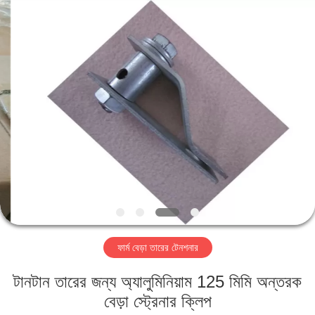
PING
XI
RUN
METAL
MESH
CO.,LTD.
All
Rights
বাড়ি
Reserved.
পণ্য
আমাদের
সম্পর্কে
কারখানা
ফার্ম বেড়া তারের টেনশনার
ভ্রমণ
টানটান তারের জন্য অ্যালুমিনিয়াম 125 মিমি অন্তরক
মান
বেড়া স্ট্রেনার ক্লিপ