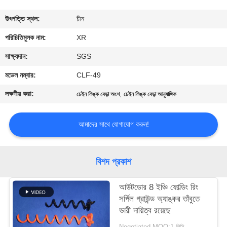
নিয়ন্ত্রণ
উৎপত্তি স্থল:
চীন
যোগাযোগ
পরিচিতিমুলক নাম:
XR
করুন
সাক্ষ্যদান:
SGS
মডেল নম্বার:
CLF-49
উদ্ধৃতির
লক্ষণীয় করা:
,
চেইন লিঙ্ক বেড়া অংশ
চেইন লিঙ্ক বেড়া আনুষাঙ্গিক
জন্য
আবেদন
আমাদের সাথে যোগাযোগ করুন!
সাইট
বিশদ প্রকাশ
ম্যাপ
আউটডোর 8 ইঞ্চি ফোল্ডিং রিং
সর্পিল গ্রাউন্ড অ্যাঙ্কর তাঁবুতে
PRIVACY
ভারী দায়িত্ব রয়েছে
POLICY
Negotiated MOQ:1 পিসি