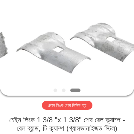
PING
XI
RUN
METAL
MESH
CO.,LTD.
All
Rights
বাড়ি
Reserved.
পণ্য
আমাদের
সম্পর্কে
কারখানা
চেইন লিঙ্ক বেড়া জিনিসপত্র
ভ্রমণ
চেইন লিংক 1 3/8 "x 1 3/8" শেষ রেল ক্ল্যাম্প -
মান
রেল ব্যান্ড, টি ক্ল্যাম্প (গ্যালভানাইজড স্টিল)