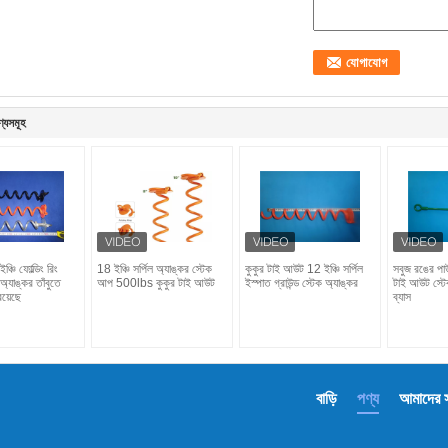
ণ্যসমূহ
চি ফোল্ডিং রিং
18 ইঞ্চি সর্পিল অ্যাঙ্কর স্টেক
কুকুর টাই আউট 12 ইঞ্চি সর্পিল
সবুজ রঙের পা
ড অ্যাঙ্কর তাঁবুতে
আপ 500lbs কুকুর টাই আউট
ইস্পাত গ্রাউন্ড স্টেক অ্যাঙ্কর
টাই আউট স্টে
রয়েছে
ব্যাস
বাড়ি
পণ্য
আমাদের সম