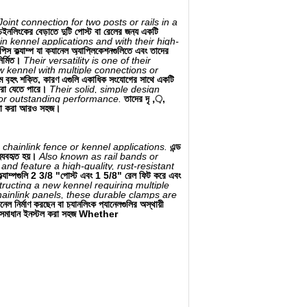
int connection for two posts or rails in a
নলিংকের বেড়াতে দুটি পোস্ট বা রেলের জন্য একটি
n kennel applications and with their high-
-পিস ক্ল্যাম্প যা ক্যানেল অ্যাপ্লিকেশনগুলিতে এবং তাদের
ির্মিত।
Their versatility is one of their
w kennel with multiple connections or
তম বৃহৎ শক্তি, কারণ এগুলি একাধিক সংযোগের সাথে একটি
 করা যেতে পারে।
Their solid, simple design
for outstanding performance.
তাদের দৃ ,়,
গণনা করা আরও সহজ।
 chainlink fence or kennel applications.
এন্ড
ব্যবহৃত হয়।
Also known as rail bands or
and feature a high-quality, rust-resistant
েল ক্ল্যাম্পগুলি 2 3/8 "পোস্ট এবং 1 5/8" রেল ফিট করে এবং
ructing a new kennel requiring multiple
ainlink panels, these durable clamps are
 নির্মাণ করছেন বা চ্যানলিংক প্যানেলগুলির অস্থায়ী
াল সহ সমাধান ইনস্টল করা সহজ Whether