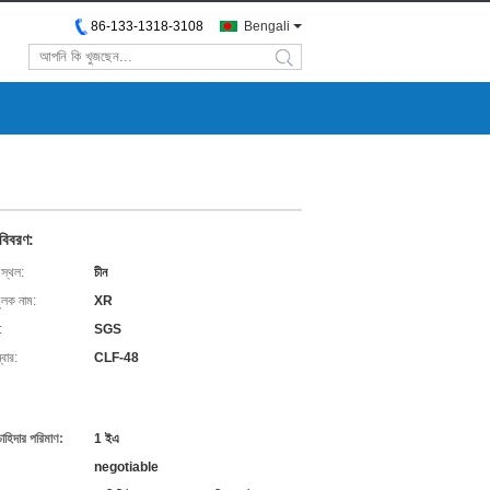
86-133-1318-3108
Bengali
search
 বিবরণ:
 স্থল:
চীন
ুলক নাম:
XR
:
SGS
বার:
CLF-48
চাহিদার পরিমাণ:
1 ইএ
negotiable