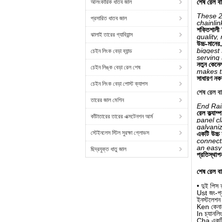
শেষ রেল ব
আলংকারিক ধাতব জাল
These 2 
প্রসারিত ধাতব জাল
chainlin
শক্তিশালী 
ঝালাই তারের গ্যাবিয়ান্স
quality,
উচ্চ-মানের
biggest
চেইন লিংক বেড়া ব্যান্ড
serving
নতুন কেনেল
চেইন লিঙ্ক বেড়া রেল শেষ
makes t
সাধারণ নক
চেইন লিংক বেড়া পোস্ট ক্যাপস
শেষ রেল ব
তারের জাল মেশিন
End Rail
রেল ক্ল্যা
কাঁটাতারের তারের এক্সটেনশন আর্ম
panel cl
galvani
স্টেইনলেস স্টিল সুরক্ষা গ্লোভস
একটি উচ্চ 
connect
an easy 
ছিদ্রযুক্ত ধাতু জাল
প্রতিস্থাপ
শেষ রেল ব
• দুই পিস ক্
Ust জং-প্
ইনস্টলেশন 
Ken কেনাল
In চ্যানলি
Cha একটি চ