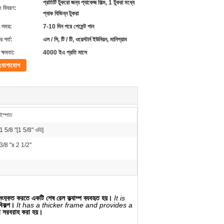
প্রতিটি টুকরো জন্য প্যাকেজ ফিল্ম, 1 টুকরা মধ্যে
ং বিবরণ:
প্যাক বিভিন্ন টুকরা
 সময়:
7-10 দিন পরে পেমেন্ট পান
 শর্ত:
এল / সি, টি / টি, ওয়েস্টার্ন ইউনিয়ন, মানিগ্রাম
ক্ষমতা:
4000 ইএ প্রতি মাসে
যোগাযোগ
ইস্পাত
1 5/8 "[1 5/8" ওডি]
3/8 "x 2 1/2"
যুক্ত করতে একটি শেষ রেল ক্ল্যাম্প ব্যবহৃত হয়।
It is
বিকল্প।
It has a thicker frame and provides a
া সরবরাহ করা হয়।