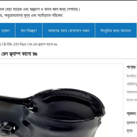
ংক বেড়া তারেক এবং যন্ত্রাংশ ও ধাতব জাল জন্য পেশাদার।
ের, অনুরোধযোগ্য মূল্য এবং সর্বোত্তম পরিষেবা
া ভ্রমণ
মান নিয়ন্ত্রণ
আমাদের সাথে যোগাযোগ করুন
উদ্ধৃতির জন্য আবেদন
 / 8-ইঞ্চি চেইন লিঙ্ক শেষ রেল ক্ল্যাম্প কালো রঙ
রেল ক্ল্যাম্প কালো রঙ
পণ্যের
উৎপত্তি
পরিচিতিম
সাক্ষ্যদান
মডেল নম্
প্রদান:
ন্যূনতম 
মূল্য: