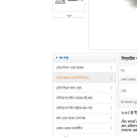
সব পণ্য
বিস্তারিত প
চেইন লিংক বেড়া তারেক
রঙ:
চেইন লিঙ্ক বেড়া জিনিসপত্র
পোস্ট আকার:
চেইন লিঙ্ক জাল বেড়া
শেষ:
স্টেইনলেস স্টিল তারের দড়ি জাল
বিশেষভাবে তু
স্টেইনলেস স্টিল ফিল্টার জাল পর্দা
২-৩ / 8 ইঞ
ফার্ম বেড়া তারের টেনশনার
An end r
an alter
রেজার ওয়্যার কনসার্টিনা
more sec