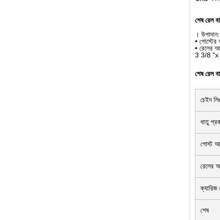
শেষ রেল ব
। উপাদান:
• পোস্টের
• রেলের আ
3 3/8 "x 2
শেষ রেল ব
চেইন লিঙ
ধাতু প্র
পোস্ট 
রেলের 
ক্যারিজ 
শেষ