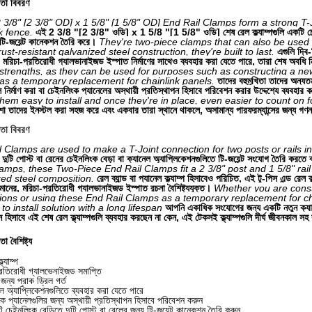
াতা বিবরণ
3/8" [2 3/8" OD] x 1 5/8" [1 5/8" OD] End Rail Clamps form a strong T-Jo
k fence.
এই 2 3/8 "[2 3/8" ওডি] x 1 5/8 "[1 5/8" ওডি] শেষ রেল ক্ল্যাম্পগুলি একটি চেই
টি-জয়েন্ট কানেকশন তৈরি করে।
They're two-piece clamps that can also be used i
 rust-resistant galvanized steel construction, they're built to last.
এগুলি দ্বি
, মরিচা-প্রতিরোধী গ্যালভানাইজড ইস্পাত নির্মাণের সাথেও ব্যবহার করা যেতে পারে, তারা শেষ অবধি ন
 strengths, as they can be used for purposes such as constructing a ne
 as a temporary replacement for chainlink panels.
তাদের বহুমুখিতা তাদের অন্য
 নির্মাণ করা বা চেইনলিংক প্যানেলের অস্থায়ী প্রতিস্থাপন হিসাবে পরিবেশন করার উদ্দেশ্যে ব্যবহার
hem easy to install and once they're in place, even easier to count on 
শা তাদের ইনস্টল করা সহজ করে এবং একবার তারা স্থানে থাকলে, অসামান্য পারফরম্যান্সের জন্য 
াতা বিবরণ
 Clamps are used to make a T-Joint connection for two posts or rails in
ম্প দুটি পোস্ট বা রেনের চেইনলিংক বেড়া বা ক্যানেল অ্যাপ্লিকেশনগুলিতে টি-জয়েন্ট সংযোগ তৈরি করতে 
amps, these Two-Piece End Rail Clamps fit a 2 3/8" post and 1 5/8" rail 
zed steel composition.
রেল ব্যান্ড বা প্যানেল ক্ল্যাম্প হিসাবেও পরিচিত, এই টু-পিস এন্ড র
মানের, মরিচা-প্রতিরোধী গ্যালভানাইজড ইস্পাত রচনা বৈশিষ্ট্যযুক্ত।
Whether you are const
ions or using these End Rail Clamps as a temporary replacement for ch
to install solution with a long lifespan
আপনি একাধিক সংযোগের জন্য একটি নতুন ক্যানেল
ন হিসাবে এই শেষ রেল ক্ল্যাম্পগুলি ব্যবহার করছেন না কেন, এই টেকসই ক্ল্যাম্পগুলি দীর্ঘ জীবনক
াতা
বৈশিষ্ট্য
ল্যাম্প
রতিরোধী গ্যালভেনাইজড সমাপ্তি
জন্য প্রাক ড্রিল গর্ত
 অ্যাপ্লিকেশনগুলিতে ব্যবহার করা যেতে পারে
ংক প্যানেলগুলির জন্য অস্থায়ী প্রতিস্থাপন হিসাবে পরিবেশন করুন
েইনলিংক বেড়িতে দুটি পোস্ট বা রেলের জন্য টি-জয়েন্ট কানেকশন তৈরি করুন