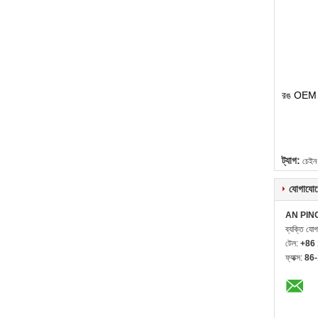
রঙ OEM হত
ট্যাগ:
চেইন 
যোগাযোগ
AN PIN
ব্যক্তি যো
টেল:
+86
ফ্যাক্স:
86