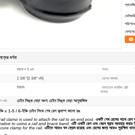
প্যাকেজি
ডেলিভারি
পরিশোধের
যোগানের 
ণ্যের বর্ণনা
কালো + ই এম
পাদান:
2 3/8 "[2 3/8" ওডি]
রেলের আকার:
পিভিসি
ব্যবহারের ক্যারিজ বোল্ট
আকার:
চেইন লিঙ্ক বেড়া অংশ
চেইন লিঙ্ক বেড়া আনুষাঙ্গিক
লে ধরা:
,
্চি x 1-5 / 8-ইঞ্চি চেইন লিংক শেষ রেল ক্ল্যাম্প কালো রঙ
ail clamp is used to attach the rail to an end post.
একটি শেষ রেলের সাথে রেল সং
native to using a rail and brace band.
এটি একটি রেল এবং ব্রেস ব্যান্ড ব্যবহার করার 
ure clamp for the rail.
এটিতে আরও ঘন ফ্রেম রয়েছে এবং রেলের জন্য আরও সুরক্ষিত বাত