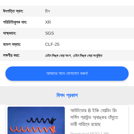
নিয়ন্ত্রণ
উৎপত্তি স্থল:
চীন
যোগাযোগ
পরিচিতিমুলক নাম:
XR
করুন
সাক্ষ্যদান:
SGS
মডেল নম্বার:
CLF-25
উদ্ধৃতির
লক্ষণীয় করা:
,
চেইন লিঙ্ক বেড়া অংশ
চেইন লিঙ্ক বেড়া সংযুক্তি
জন্য
আবেদন
আমাদের সাথে যোগাযোগ করুন!
সাইট
বিশদ প্রকাশ
ম্যাপ
আউটডোর 8 ইঞ্চি ফোল্ডিং রিং
সর্পিল গ্রাউন্ড অ্যাঙ্কর তাঁবুতে
PRIVACY
ভারী দায়িত্ব রয়েছে
POLICY
Negotiated MOQ:1 পিসি