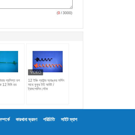
(
0
/ 3000)
উডার প্রলিপ্ত ডগ
12 ইঞ্চি গ্রাউন্ড অ্যাঙ্কর সর্পিল
ক 12 মিমি রড
সাথে কুকুর টাই আউট /
ট্রামপোলিন স্টেক
্পর্কে
কারখানা ভ্রমণ
পরিচিতি
সাইট ম্যাপ