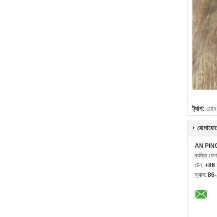
ট্যাগ:
চেইন 
যোগাযোগ
AN PIN
ব্যক্তি যো
টেল:
+86
ফ্যাক্স:
86