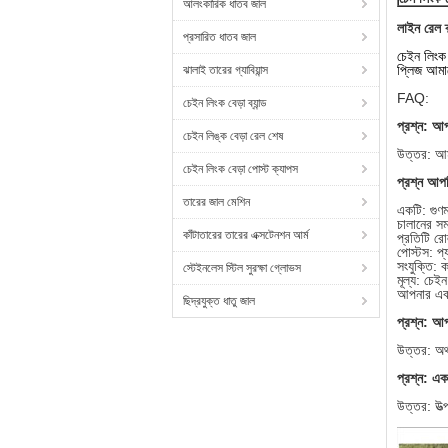
আলংকারিক ধাতব জাল
লাইন রেল ক্
প্রসারিত ধাতব জাল
চেইন লিংক ব
প্লিজ আমাক
ঝালাই তারের গ্যাবিয়ান্স
FAQ:
চেইন লিংক বেড়া ব্যান্ড
প্রশ্ন: আ
চেইন লিঙ্ক বেড়া রেল শেষ
উত্তর: আমর
চেইন লিংক বেড়া পোস্ট ক্যাপস
প্রশ্ন আপ
তারের জাল মেশিন
একটি: গুণম
চালানের সম
কাঁটাতারের তারের এক্সটেনশন আর্ম
প্রতিটি র
পোস্টস: প্
সংযুক্তি: ক
স্টেইনলেস স্টিল সুরক্ষা গ্লোভস
মূল্য: চে
আপনার এবং
ছিদ্রযুক্ত ধাতু জাল
প্রশ্ন: আপ
উত্তর: অর্থ
প্রশ্ন: এ
উত্তর: উত