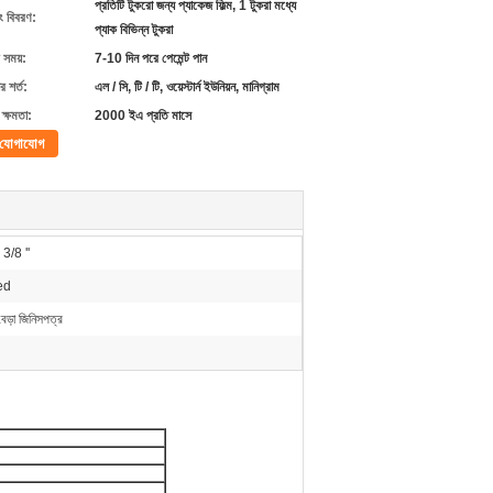
প্রতিটি টুকরো জন্য প্যাকেজ ফিল্ম, 1 টুকরা মধ্যে
ং বিবরণ:
প্যাক বিভিন্ন টুকরা
 সময়:
7-10 দিন পরে পেমেন্ট পান
 শর্ত:
এল / সি, টি / টি, ওয়েস্টার্ন ইউনিয়ন, মানিগ্রাম
ক্ষমতা:
2000 ইএ প্রতি মাসে
যোগাযোগ
 3/8 ''
ed
েড়া জিনিসপত্র