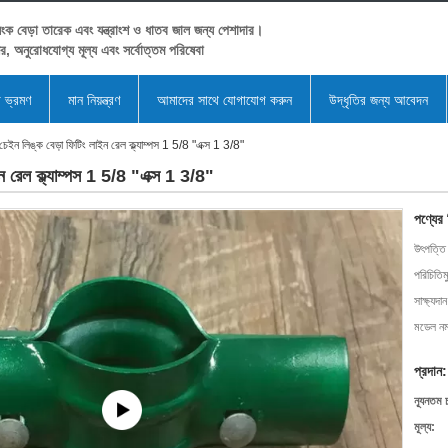
ংক বেড়া তারেক এবং যন্ত্রাংশ ও ধাতব জাল জন্য পেশাদার।
ের, অনুরোধযোগ্য মূল্য এবং সর্বোত্তম পরিষেবা
া ভ্রমণ
মান নিয়ন্ত্রণ
আমাদের সাথে যোগাযোগ করুন
উদ্ধৃতির জন্য আবেদন
চেইন লিঙ্ক বেড়া ফিটিং লাইন রেল ক্ল্যাম্পস 1 5/8 "এক্স 1 3/8"
ন রেল ক্ল্যাম্পস 1 5/8 "এক্স 1 3/8"
পণ্যের
উৎপত্তি
পরিচিতিম
সাক্ষ্যদান
মডেল নম্
প্রদান:
ন্যূনতম 
মূল্য: