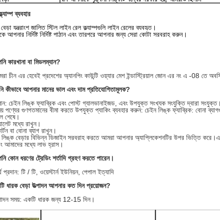
ল্যাম্প ব্যবহার
েড়া যন্ত্রাংশ জালিত স্টিল লাইন রেল ক্ল্যাম্পগুলি লাইন রেলের ব্যবহৃত।
ে আপনার নির্দিষ্ট নির্দিষ্ট পাঠান এবং তারপরে আপনার জন্য সেরা কোটা সরবরাহ করুন।
পনি কারখানা বা মিডলম্যান?
া চীন এর হেবেই প্রদেশের অ্যানপিং কাউন্টি ওয়্যার মেশ ইন্ডাস্ট্রিয়াল জোন এর নং এ -08 তে অব
নি কীভাবে আপনার মানের ভাল এবং দাম প্রতিযোগিতামূলক?
ান: চেইন লিঙ্ক ফ্যাব্রিক এবং পোস্ট গ্যালভানাইজড, এবং উপযুক্ত সংখ্যক সংযুক্তি দ্বারা সংযুক
য় পণ্যের গুণগতমানের বীমা করতে উপযুক্ত প্যাকিং ব্যবহার করুন: চেইন লিঙ্ক ফ্যাব্রিক: বোনা ব্যাগগ
োল শেষে।
যালেট মধ্যে রাখুন।
ার্টন বা বোনা ব্যাগ রাখুন।
ইন লিঙ্ক বেড়ার বিভিন্ন ডিজাইন সরবরাহ করতে আমরা আপনার অ্যাপ্লিকেশনটির উপর ভিত্তি করে।এছ
 আমাদের মধ্যে লাভ হ্রাস।
নি কোন ধরণের ট্রেডিং শর্তাদি গ্রহণ করতে পারেন।
 প্রদান: টি / টি, ওয়েস্টার্ন ইউনিয়ন, পেপাল ইত্যাদি
কটি ধারক বেড়া উত্পাদন আপনার কত দিন প্রয়োজন?
্পাদন সময়: একটি ধারক জন্য 12-15 দিন।