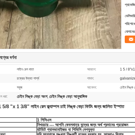
প্যাকেজি
ডেলিভারি
পরিশোধের
যোগানের 
ণ্যের বর্ণনা
লাইন রেল বাতা
আয়তন:
1 5 / 8''x1
চক্রের উন্নত পার্শ্ব
পাদান:
galvaniz
সবুজ
আবেদন:
চেইন লিঙ্ক ব
চেইন লিঙ্ক বেড়া অংশ
চেইন লিঙ্ক বেড়া আনুষাঙ্গিক
লে ধরা:
,
 5/8 "x 1 3/8" লাইন রেল ক্ল্যাম্পস চাই লিঙ্ক বেড়া ফিটিং জন্য জালিত ইস্পাত
1 পিসিএস
নিখরচায় --- আপনি কেবলমাত্র যুদ্ধের জন্য অর্থ প্রদানের প্রয়োজন
হটডিট গ্যালভানাইজড বা পিভিসি লেপযুক্ত
েড়া
যদি আপনাকে শৃঙ্খলা লিঙ্কটি বন্ধের দরকার হয়, আমরাও ছিলাম