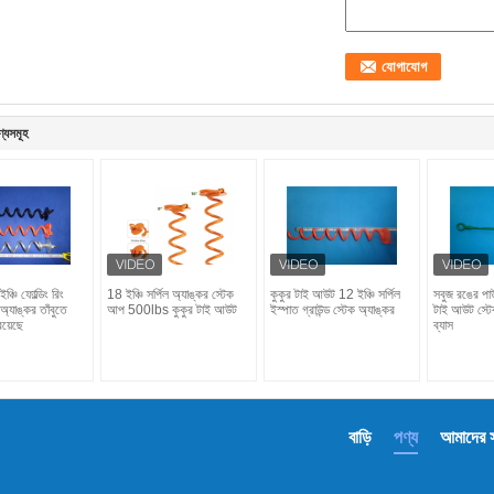
ণ্যসমূহ
চি ফোল্ডিং রিং
18 ইঞ্চি সর্পিল অ্যাঙ্কর স্টেক
কুকুর টাই আউট 12 ইঞ্চি সর্পিল
সবুজ রঙের পা
ড অ্যাঙ্কর তাঁবুতে
আপ 500lbs কুকুর টাই আউট
ইস্পাত গ্রাউন্ড স্টেক অ্যাঙ্কর
টাই আউট স্টে
রয়েছে
ব্যাস
বাড়ি
পণ্য
আমাদের সম