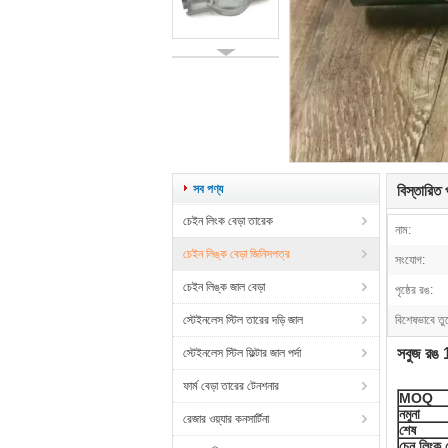
সব পণ্য
বিস্তারিত প
চেইন লিংক বেড়া তারেক
নাম:
চেইন লিঙ্ক বেড়া জিনিসপত্র
সংযোগ:
চেইন লিঙ্ক জাল বেড়া
পৃষ্ঠের রঙ:
স্টেইনলেস স্টিল তারের দড়ি জাল
বিশেষভাবে তু
সবুজ রঙ 1
স্টেইনলেস স্টিল ফিল্টার জাল পর্দা
ফার্ম বেড়া তারের টেনশনার
MOQ
নমুনা
রেজার ওয়্যার কনসার্টিনা
শেষ
চেন লিংক ব