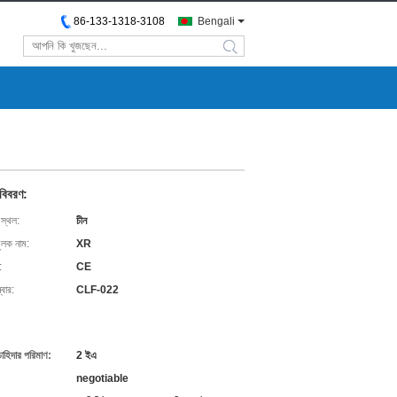
86-133-1318-3108
Bengali
search
 বিবরণ:
 স্থল:
চীন
ুলক নাম:
XR
:
CE
বার:
CLF-022
চাহিদার পরিমাণ:
2 ইএ
negotiable