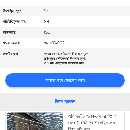
নিয়ন্ত্রণ
উৎপত্তি স্থল:
চীন
যোগাযোগ
পরিচিতিমুলক নাম:
XR
করুন
সাক্ষ্যদান:
ISO
মডেল নম্বার:
মেগাবাইট-002
উদ্ধৃতির
লক্ষণীয় করা:
,
ফেরুল ধরনের স্টেইনলেস স্টিল জাল ব্যাগ
,
জন্য
স্ল্যাশপ্রুফ স্টেইনলেস স্টিল জাল ব্যাগ
2.5 মিমি স্টেইনলেস স্টিল জাল ব্যাগ
আবেদন
আমাদের সাথে যোগাযোগ করুন!
সাইট
ম্যাপ
বিশদ প্রকাশ
PRIVACY
এলিভেটেড ওয়াকওয়ে রেলিংয়ের
জন্য 2 মিমি 7x7 স্টেইনলেস
POLICY
স্টিল দড়ি জাল