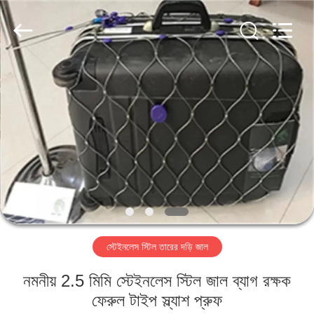
PING
XI
RUN
METAL
MESH
CO.,LTD.
All
Rights
বাড়ি
Reserved.
পণ্য
আমাদের
সম্পর্কে
কারখানা
স্টেইনলেস স্টিল তারের দড়ি জাল
ভ্রমণ
নমনীয় 2.5 মিমি স্টেইনলেস স্টিল জাল ব্যাগ রক্ষক
মান
ফেরুল টাইপ স্ল্যাশ প্রুফ