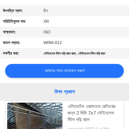
নিয়ন্ত্রণ
উৎপত্তি স্থল:
চীন
যোগাযোগ
পরিচিতিমুলক নাম:
XR
করুন
সাক্ষ্যদান:
ISO
মডেল নম্বার:
WRM-012
উদ্ধৃতির
লক্ষণীয় করা:
,
স্টেইনলেস স্টিল দড়ি জাল জাল
স্টেইনলেস স্টিল দড়ি জাল
জন্য
আবেদন
আমাদের সাথে যোগাযোগ করুন!
সাইট
বিশদ প্রকাশ
ম্যাপ
এলিভেটেড ওয়াকওয়ে রেলিংয়ের
জন্য 2 মিমি 7x7 স্টেইনলেস
PRIVACY
স্টিল দড়ি জাল
POLICY
negotiable MOQ:1 বর্গ মিটার