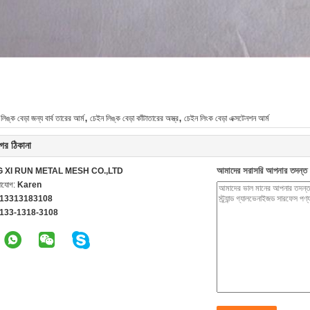
,
,
লিঙ্ক বেড়া জন্য বার্ব তারের আর্ম
চেইন লিঙ্ক বেড়া কাঁটাতারের অস্ত্র
চেইন লিংক বেড়া এক্সটেনশন আর্ম
ের ঠিকানা
আমাদের সরাসরি আপনার তদন্ত 
G XI RUN METAL MESH CO.,LTD
গাযোগ:
Karen
 13313183108
-133-1318-3108