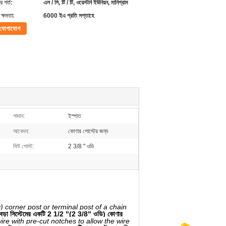
 শর্ত:
এল / সি, টি / টি, ওয়েস্টার্ন ইউনিয়ন, মানিগ্রাম
ক্ষমতা:
6000 ইএ প্রতি সপ্তাহে
যোগাযোগ
পাদান:
ইস্পাত
আবেদন:
কোণার পোস্টের জন্য
ফিট পোস্ট:
2 3/8 '' ওডি
) corner post or terminal post of a chain
ক বেড়া সিস্টেমের একটি 2 1/2 "(2 3/8" ওডি) কোণার
ire with pre-cut notches to allow the wire