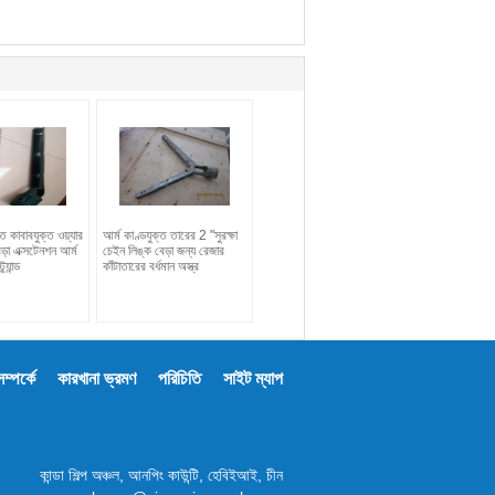
ত কাবাবযুক্ত ওয়্যার
আর্ম কাণ্ডযুক্ত তারের 2 "সুরক্ষা
ড়া এক্সটেনশন আর্ম
চেইন লিঙ্ক বেড়া জন্য রেজার
্র্যান্ড
কাঁটাতারের বর্ধমান অস্ত্র
্পর্কে
কারখানা ভ্রমণ
পরিচিতি
সাইট ম্যাপ
কান্ডা শিল্প অঞ্চল, আনপিং কাউন্টি, হেবিইআই, চীন