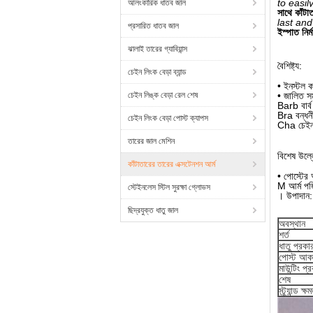
to easil
আলংকারিক ধাতব জাল
সাথে কাঁটাত
last and
প্রসারিত ধাতব জাল
ইস্পাত নির্
ঝালাই তারের গ্যাবিয়ান্স
বৈশিষ্ট্য:
চেইন লিংক বেড়া ব্যান্ড
• ইনস্টল 
চেইন লিঙ্ক বেড়া রেল শেষ
• জালিত সম
Barb বার্ব 
Bra বন্ধনী 
চেইন লিংক বেড়া পোস্ট ক্যাপস
Cha চেইন লি
তারের জাল মেশিন
বিশেষ উল্
কাঁটাতারের তারের এক্সটেনশন আর্ম
• পোস্টের
M আর্ম প
স্টেইনলেস স্টিল সুরক্ষা গ্লোভস
। উপাদান:
ছিদ্রযুক্ত ধাতু জাল
অবস্থান
শর্ত
ধাতু প্রকা
পোস্ট আক
মাউন্টিং প্
শেষ
স্ট্র্যান্ড ক্ষ