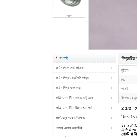
সব পণ্য
বিস্তারিত প
চেইন লিংক বেড়া তারেক
পৃষ্ঠতল:
চেইন লিঙ্ক বেড়া জিনিসপত্র
রঙ:
চেইন লিঙ্ক জাল বেড়া
কানেক্ট:
স্টেইনলেস স্টিল তারের দড়ি জাল
বিশেষভাবে তু
স্টেইনলেস স্টিল ফিল্টার জাল পর্দা
2 1/2 "পোস্
বিস্তারিত 
ফার্ম বেড়া তারের টেনশনার
The 2 1/
রেজার ওয়্যার কনসার্টিনা
link fen
পোস্ট বা ট