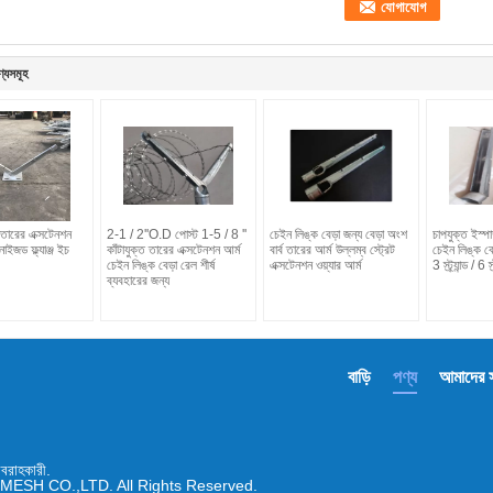
ণ্যসমূহ
কাঁটাতারের এক্সটেনশন
2-1 / 2''O.D পোস্ট 1-5 / 8 ''
চেইন লিঙ্ক বেড়া জন্য বেড়া অংশ
চাপযুক্ত ইস্পা
নাইজড ফ্ল্যাঞ্জ ইচ
কাঁটাযুক্ত তারের এক্সটেনশন আর্ম
বার্ব তারের আর্ম উল্লম্ব স্ট্রেট
চেইন লিঙ্ক বে
চেইন লিঙ্ক বেড়া রেল শীর্ষ
এক্সটেনশন ওয়্যার আর্ম
3 স্ট্র্যান্ড / 6 স্ট
ব্যবহারের জন্য
বাড়ি
পণ্য
আমাদের সম
বরাহকারী.
ESH CO.,LTD. All Rights Reserved.