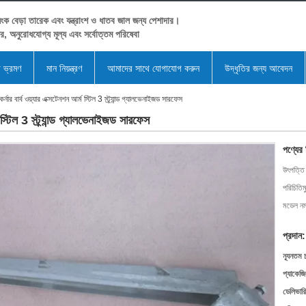
ংক বেড়া তারেক এবং যন্ত্রাংশ ও ধাতব জাল জন্য পেশাদার।
ের, অনুরোধযোগ্য মূল্য এবং সর্বোত্তম পরিষেবা
া ভ্রমণ
মান নিয়ন্ত্রণ
আমাদের সাথে যোগাযোগ করুন
উদ্ধৃতির জন্য আবেদন
্নার বার্ব ওয়্যার এক্সটেনশন আর্ম স্টিল 3 স্ট্র্যান্ড গ্যালভেনাইজড সারফেস
স্টিল 3 স্ট্র্যান্ড গ্যালভেনাইজড সারফেস
পণ্যের
উৎপত্তি
পরিচিতিম
মডেল নম্
প্রদান:
ন্যূনতম 
প্যাকেজি
ডেলিভারি