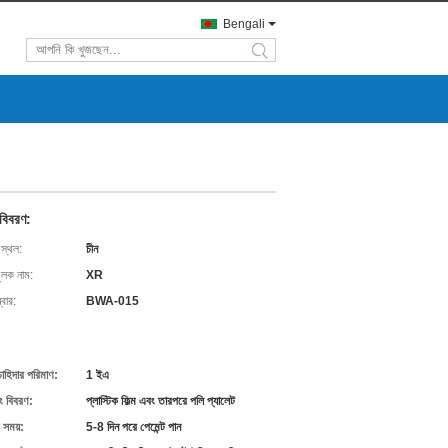
Bengali
search
 বিবরণ:
 স্থল:
চীন
ুলক নাম:
XR
বার:
BWA-015
চাহিদার পরিমাণ:
1 ইএ
ং বিবরণ:
প্লাস্টিক ফিল্ম এবং তারপরে পলি প্যালেট
 সময়:
5-8 দিন পরে পেমেন্ট পান