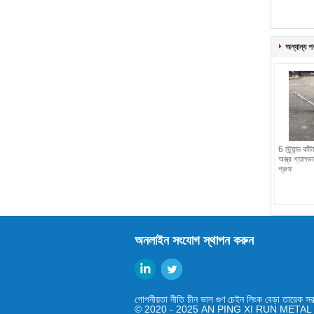
অন্যান্য প
6 স্ট্র্যান্ড 
অস্ত্র গ্যালভা
প্রুফ
অনলাইন সংযোগ স্থাপন করুন
গোপনীয়তা নীতি
চীন ভাল গুণ চেইন লিংক বেড়া তারেক সর
© 2020 - 2025 AN PING XI RUN METAL M