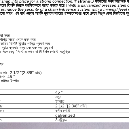
y snap into place for a strong connection.
দৃ strong় সংযোগের জন্য তারটিকে সহজেই
ারের তিনটি স্ট্র্যান্ড সুরক্ষিতভাবে গ্রহণ করতে পারে।
With a galvanized pressed steel co
 enhance the security of a chain link fence system with a minimal level
মাণের সাথে, এই বার্ব ওয়্যার আর্মটি ন্যূনতম স্তরের রক্ষণাবেক্ষণের সাথে চেইন লিঙ্ক বেড়া সিস্টেমের সুর
করা সহজ
াপ্তি মরিচা থেকে রক্ষা করে
তারের তিনটি স্ট্র্যান্ড পর্যন্ত গ্রহণ করে
ব্যান্ড ব্যবহার বন্ধ এবং শুরু করা এড়ানো
ংক বেড়া সিস্টেমে কর্নার বা টার্মিনাল পোস্টে সংযুক্তি
লেখ:
 আকার: 2 1/2 "(2 3/8" ওডি)
জিশন: 45 °
 জালিত ইস্পাত
45 °
নতুন
র
ইস্পাত
ার
2 1/2 "[2 3/8" ওডি]
রকার
কর্নার পোস্ট
galvanized
মতা
3-স্ট্র্যান্ড