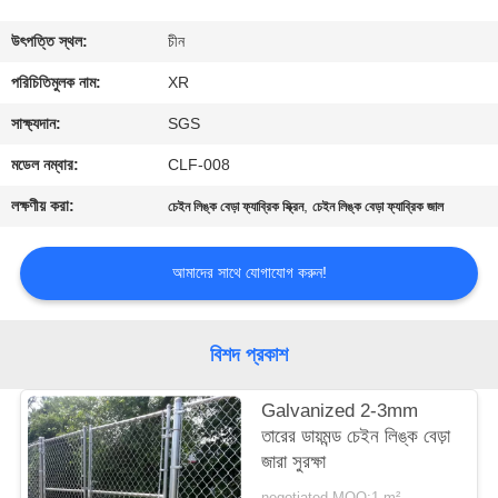
নিয়ন্ত্রণ
উৎপত্তি স্থল:
চীন
যোগাযোগ
পরিচিতিমুলক নাম:
XR
করুন
সাক্ষ্যদান:
SGS
মডেল নম্বার:
CLF-008
উদ্ধৃতির
লক্ষণীয় করা:
,
চেইন লিঙ্ক বেড়া ফ্যাব্রিক স্ক্রিন
চেইন লিঙ্ক বেড়া ফ্যাব্রিক জাল
জন্য
আবেদন
আমাদের সাথে যোগাযোগ করুন!
সাইট
বিশদ প্রকাশ
ম্যাপ
Galvanized 2-3mm
তারের ডায়মন্ড চেইন লিঙ্ক বেড়া
PRIVACY
জারা সুরক্ষা
POLICY
negotiated MOQ:1 m²