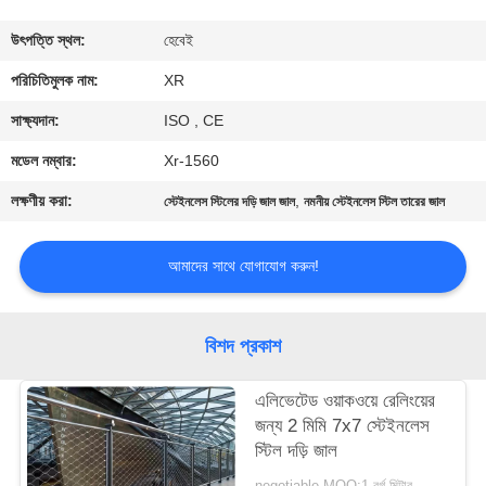
নিয়ন্ত্রণ
উৎপত্তি স্থল:
হেবেই
যোগাযোগ
পরিচিতিমুলক নাম:
XR
করুন
সাক্ষ্যদান:
ISO , CE
মডেল নম্বার:
Xr-1560
উদ্ধৃতির
লক্ষণীয় করা:
,
স্টেইনলেস স্টিলের দড়ি জাল জাল
নমনীয় স্টেইনলেস স্টিল তারের জাল
জন্য
আবেদন
আমাদের সাথে যোগাযোগ করুন!
সাইট
বিশদ প্রকাশ
ম্যাপ
এলিভেটেড ওয়াকওয়ে রেলিংয়ের
জন্য 2 মিমি 7x7 স্টেইনলেস
PRIVACY
স্টিল দড়ি জাল
POLICY
negotiable MOQ:1 বর্গ মিটার