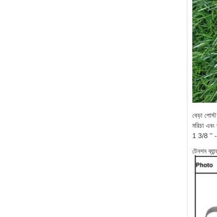
বেড়া পোস্ট
মরিচা এবং 
1 3/8 '' -
টেনশন ব্যা