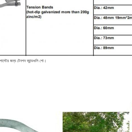
পোস্টের জন্য টেনশন ব্যান্ডগুলি শো।