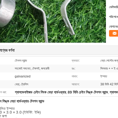
ডেলিভারি
পরিশোধের
যোগানের 
ণ্যের বর্ণনা
টেনশন ব্যান্ড
ব্যবহৃত:
বেড়া পোস্টের জন্
সহজেই সমবেত, টেকসই, জলরোধী
রঙ:
সিলভার + + ই 
galvanized
পাদান:
ইস্পাত
বেড়া, ট্রেলিস
আয়তন:
38 মিমি 42 মিমি
গ্যালভেনাইজড চেইন লিংক বেড়া হার্ডওয়্যার
89 মিমি চেইন লিঙ্ক টেনশন ব্যান্ড
গ্যালভ
লে ধরা:
,
,
লিঙ্ক বেড়া হার্ডওয়্যার টেনশন ব্যান্ড
ালিত ইস্পাত
0 × 3.0 × 3.0 (ইউনিট: ইঞ্চি)
া রূপা