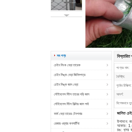
সব পণ্য
বিস্তারিত প
চেইন লিংক বেড়া তারেক
পণ্যের নাম:
চেইন লিঙ্ক বেড়া জিনিসপত্র
বৈশিষ্ট্য:
চেইন লিঙ্ক জাল বেড়া
পৃষ্ঠের চিকিত্সা:
স্টেইনলেস স্টিল তারের দড়ি জাল
আদর্শ:
বিশেষভাবে তু
স্টেইনলেস স্টিল ফিল্টার জাল পর্দা
জালিত চেইন 
ফার্ম বেড়া তারের টেনশনার
উপাদান: জ
রেজার ওয়্যার কনসার্টিনা
আকার: 1.
রঙ: ধূসর ব