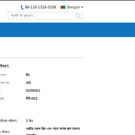
86-133-1318-3108
Bengali
search
 বিবরণ:
 স্থল:
চীন
ুলক নাম:
XR
:
ISO9001
বার:
টিবি-002
চাহিদার পরিমাণ:
1 ইএ
ওয়াটার প্রুফ ফিল্ম এবং শক্ত কাগজ বাক্স তারপর
ং বিবরণ: