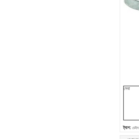
সেবা
ট্যাগ:
চেইন ল