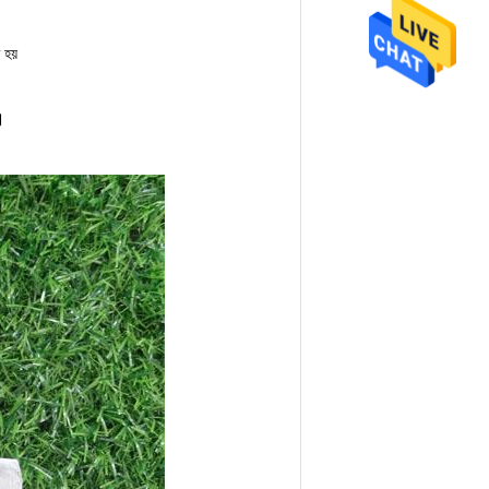
 হয়
।