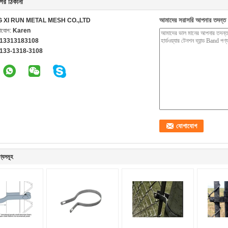
ের ঠিকানা
আমাদের সরাসরি আপনার তদন্ত 
G XI RUN METAL MESH CO.,LTD
গাযোগ:
Karen
 13313183108
-133-1318-3108
ণ্যসমূহ