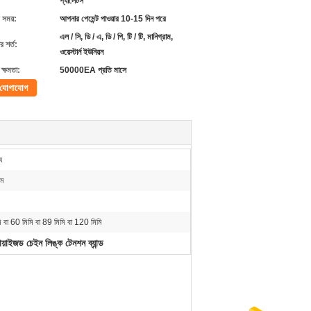
প্যালেটস
 সময়:
আপনার পেমেন্ট পাওয়ার 10-15 দিন পরে
এল / সি, ডি / এ, ডি / পি, টি / টি, মানিগ্রাম,
 শর্ত:
ওয়েস্টার্ন ইউনিয়ন
ক্ষমতা:
50000EA প্রতি মাসে
যোগাযোগ
য
এম
 বা 60 মিমি বা 89 মিমি বা 120 মিমি
ায়াইজড চেইন লিঙ্ক টেনশন ব্যান্ড