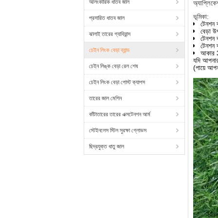
আলংকারিক ধাতব জাল
অ্যাপ্লিকে
ভূমিকা:
প্রসারিত ধাতব জাল
টেনশন ব
বেড়া উ
ঝালাই তারের গ্যাবিয়ান্স
টেনশন ব
টেনশন ব
চেইন লিংক বেড়া ব্যান্ড
আকার 3
যদি আপনার 
চেইন লিঙ্ক বেড়া রেল শেষ
(পায়ে আপনা
চেইন লিংক বেড়া পোস্ট ক্যাপস
তারের জাল মেশিন
কাঁটাতারের তারের এক্সটেনশন আর্ম
স্টেইনলেস স্টিল সুরক্ষা গ্লোভস
ছিদ্রযুক্ত ধাতু জাল