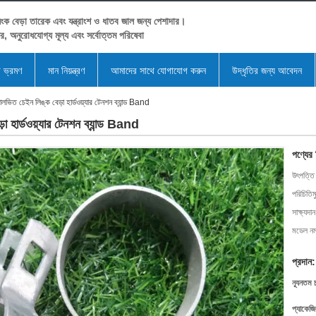
ংক বেড়া তারেক এবং যন্ত্রাংশ ও ধাতব জাল জন্য পেশাদার।
ের, অনুরোধযোগ্য মূল্য এবং সর্বোত্তম পরিষেবা
া ভ্রমণ
মান নিয়ন্ত্রণ
আমাদের সাথে যোগাযোগ করুন
উদ্ধৃতির জন্য আবেদন
ভিত চেইন লিঙ্ক বেড়া হার্ডওয়্যার টেনশন ব্যান্ড Band
 হার্ডওয়্যার টেনশন ব্যান্ড Band
পণ্যের
উৎপত্তি
পরিচিতিম
সাক্ষ্যদান
মডেল নম্
প্রদান:
ন্যূনতম 
প্যাকেজি