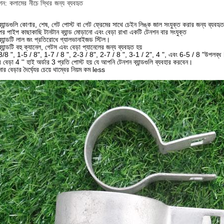
শন: কলামের নীচে স্থির জন্য ব্যবহৃত
্যান্ডগুলি কোণার, শেষ, গেট পোস্ট বা গেট ফ্রেমের সাথে চেইন লিঙ্ক জাল সংযুক্ত করার জন্য ব্যবহৃত
পর পাইপ কাছাকাছি টানটান ব্যান্ড মোড়ানো এবং বেড়া রাখা একটি টেনশন বার সংযুক্ত
্যান্ডটি লাল জং প্রতিরোধে গ্যালভানাইজড স্টিল।
্যান্ডটি বহু ক্যানেল, গেটস এবং বেড়া প্যানেলের জন্য ব্যবহৃত হয়
/8 ", 1-5 / 8", 1-7 / 8 ", 2-3 / 8", 2-7 / 8 ", 3-1 / 2", 4 ", এবং 6-5 / 8 "উপলব্ধ
বেড়া 4 '' হাই অর্ডার 3 প্রতি পোস্ট হয় যে আপনি টেনশন ব্যান্ডগুলি ব্যবহার করবেন।
র বেড়ার দৈর্ঘ্যের চেয়ে থাম্বের নিয়ম কম less