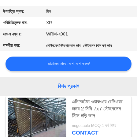
নিয়ন্ত্রণ
উৎপত্তি স্থল:
চীন
যোগাযোগ
পরিচিতিমুলক নাম:
XR
করুন
মডেল নম্বার:
WRM-২001
লক্ষণীয় করা:
,
স্টেইনলেস স্টিল দড়ি জাল জাল
স্টেইনলেস স্টিল দড়ি জাল
উদ্ধৃতির
জন্য
আমাদের সাথে যোগাযোগ করুন!
আবেদন
বিশদ প্রকাশ
সাইট
এলিভেটেড ওয়াকওয়ে রেলিংয়ের
ম্যাপ
জন্য 2 মিমি 7x7 স্টেইনলেস
স্টিল দড়ি জাল
PRIVACY
negotiable MOQ:1 বর্গ মিটার
POLICY
CONTACT