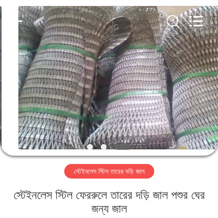
PING
XI
RUN
METAL
MESH
CO.,LTD.
All
Rights
বাড়ি
Reserved.
পণ্য
আমাদের
সম্পর্কে
কারখানা
স্টেইনলেস স্টিল তারের দড়ি জাল
ভ্রমণ
স্টেইনলেস স্টিল ফেররুলে তারের দড়ি জাল পশুর ঘের
মান
জন্য জাল